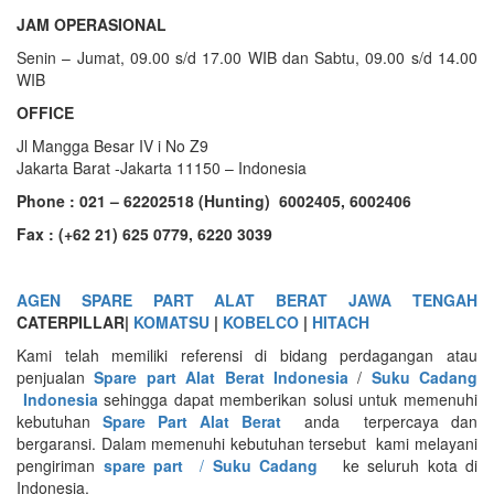
JAM OPERASIONAL
Senin – Jumat, 09.00 s/d 17.00 WIB dan Sabtu, 09.00 s/d 14.00
WIB
OFFICE
Jl Mangga Besar IV i No Z9
Jakarta Barat -Jakarta 11150 – Indonesia
Phone : 021 – 62202518 (Hunting) 6002405, 6002406
Fax : (+62 21) 625 0779, 6220 3039
AGEN SPARE PART ALAT BERAT JAWA TENGAH
CATERPILLAR
|
KOMATSU
|
KOBELCO
|
HITACH
Kami telah memiliki referensi di bidang perdagangan atau
penjualan
Spare part Alat Berat Indonesia
/
Suku Cadang
Indonesia
sehingga dapat memberikan solusi untuk memenuhi
kebutuhan
Spare Part Alat Berat
anda terpercaya dan
bergaransi. Dalam memenuhi kebutuhan tersebut kami melayani
pengiriman
spare part
/
Suku Cadang
ke seluruh kota di
Indonesia.