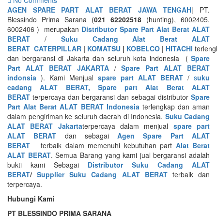
AGEN SPARE PART ALAT BERAT JAWA TENGAH
| PT.
Blessindo Prima Sarana (
021 62202518
(hunting), 6002405,
6002406 ) merupakan
Distributor Spare Part Alat Berat ALAT
BERAT
/
Suku Cadang Alat Berat ALAT
BERAT
CATERPILLAR
|
KOMATSU
|
KOBELCO
|
HITACHI
terleng
dan bergaransi di Jakarta dan seluruh kota indonesia (
Spare
Part ALAT BERAT JAKARTA
/
Spare Part ALAT BERAT
indonsia
). Kami Menjual
spare part ALAT BERAT
/
s
uku
cadang ALAT BERAT, Spare part Alat Berat ALAT
BERAT
terpercaya dan bergaransi dan sebagai distributor
Spare
Part Alat Berat ALAT BERAT Indonesia
terlengkap dan aman
dalam pengiriman ke seluruh daerah di Indonesia.
Suku Cadang
ALAT BERAT Jakarta
terpercaya dalam menjual
spare part
ALAT BERAT
dan sebagai
Agen Spare Part ALAT
BERAT
terbaik dalam memenuhi kebutuhan part
Alat Berat
ALAT BERAT
. Semua Barang yang kami jual bergaransi adalah
bukti kami Sebagai
Distributor Suku Cadang ALAT
BERAT
/
Supplier Suku Cadang ALAT BERAT
terbaik dan
terpercaya.
Hubungi Kami
PT BLESSINDO PRIMA SARANA