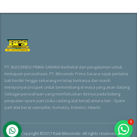
PT. BLESSINDO PRIMA SARANA Berbekal dari pengalaman untuk
kemajuan perusahaan, PT. Blessindo Prima Sarana sejak pertama
kali berdiri hingga sekarang ini tetap berkarya dan masih
mempunyai prospek untuk berkembang di masa yang akan datang.
Sebagai perusahaan yang memfokuskan dirinya pada bidang
penjualan spare part (suku cadang alat berat) antara lain : Spare
part alat berat caterpillar, Komatsu, Kobelco, Hitachi
1
Copyright ©2017 Radi Blessindo -All rights reserved