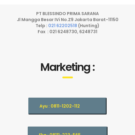
PT BLESSINDO PRIMA SARANA
Jl Mangga Besar IVi No.Z9 Jakarta Barat-11150
Telp :
021 62202518
(Hunting)
Fax : 021 6248730, 6248731
Marketing :
Ayu : 0811-1202-112