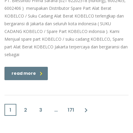
PT. Blessindo Prima Sarana (021 62202518 (hunting), 6002405,
6002406 ) merupakan Distributor Spare Part Alat Berat
KOBELCO / Suku Cadang Alat Berat KOBELCO terlengkap dan
bergaransi di Jakarta dan seluruh kota indonesia ( SUKU
CADANG KOBELCO / Spare Part KOBELCO indonsia ). Kami
Menjual spare part KOBELCO / suku cadang KOBELCO, Spare
part Alat Berat KOBELCO Jakarta terpercaya dan bergaransi dan
sebagai
read more
1
2
3
…
171