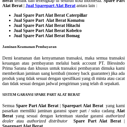
Berat
terbaik dan terlengkap di seluruh kota indonesia.
Spare Part
Alat Berat
|
Jual Sparepart Alat Berat
antara lain :
Jual Spare Part Alat Berat Caterpillar
Jual Spare Part Alat Berat Komatsu
Jual Spare Part Alat Berat Hitachi
Jual Spare Part Alat Berat Kobelco
Jual Spare Part Alat Berat Bomag
Jaminan Keamanan Pembayaran
Demi keamanan dan kenyamanan transaksi, maka semua transaksi
keuangan atau pembayaran melalui bank account PT. Blessindo
Prima Sarana dan khusus untuk transaksi pembayaran dimuka kami
memberikan jaminan uang kembali (money back guarantee) jika ada
produk yang tidak sesuai dengan spesifikasi yang di minta atau cacat
dan tidak sesuai dengan jadwal pengiriman yang telah di sepakati.
SISTEM GARANSI SPARE PART ALAT BERAT
Semua
Spare Part Alat Berat
|
Sparepart Alat Berat
yang kami
pasarkan memiliki jaminan garansi spare part / suku cadang
Alat
Berat
yang sesuai dengan ketentuan standar garansi
authorized
dealer
atau
authorized distributor
Spare Part Alat Berat
|
Sparepart Alat Berat
.