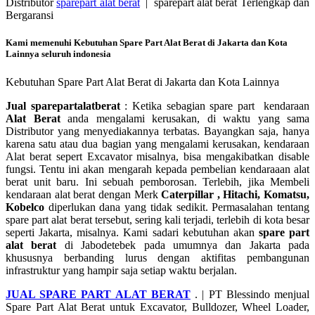
Distributor
sparepart alat berat
| sparepart alat berat Terlengkap dan
Bergaransi
Kami memenuhi Kebutuhan Spare Part Alat Berat di Jakarta dan Kota
Lainnya seluruh indonesia
Kebutuhan Spare Part Alat Berat di Jakarta dan Kota Lainnya
Jual sparepartalatberat
: Ketika sebagian spare part kendaraan
Alat Berat
anda mengalami kerusakan, di waktu yang sama
Distributor yang menyediakannya terbatas. Bayangkan saja, hanya
karena satu atau dua bagian yang mengalami kerusakan, kendaraan
Alat berat sepert Excavator misalnya, bisa mengakibatkan disable
fungsi. Tentu ini akan mengarah kepada pembelian kendaraaan alat
berat unit baru. Ini sebuah pemborosan. Terlebih, jika Membeli
kendaraan alat berat dengan Merk
Caterpillar , Hitachi, Komatsu,
Kobelco
diperlukan dana yang tidak sedikit. Permasalahan tentang
spare part alat berat tersebut, sering kali terjadi, terlebih di kota besar
seperti Jakarta, misalnya. Kami sadari kebutuhan akan
spare part
alat berat
di Jabodetebek pada umumnya dan Jakarta pada
khususnya berbanding lurus dengan aktifitas pembangunan
infrastruktur yang hampir saja setiap waktu berjalan.
JUAL SPARE PART ALAT BERAT
. | PT Blessindo menjual
Spare Part Alat Berat untuk Excavator, Bulldozer, Wheel Loader,