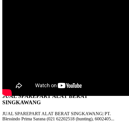
TOKO SPARE PART ALAT BERAT
CATERPILLAR DEPOK
TOKO SPARE PART ALAT BERAT CATERPILLAR DEPOK |
PT. Blessindo Prima Sarana (021 62202518 (hunting)...
JUAL SPARE PART CATERPILLAR PAPUA
JUAL SPARE PART CATERPILLAR PAPUA | PT. Blessindo
Prima Sarana (021 62202518 (hunting), 6002405, ...
JUAL SPAREPART ALAT BERAT
SINGKAWANG
JUAL SPAREPART ALAT BERAT SINGKAWANG| PT.
Blessindo Prima Sarana (021 62202518 (hunting), 6002405...