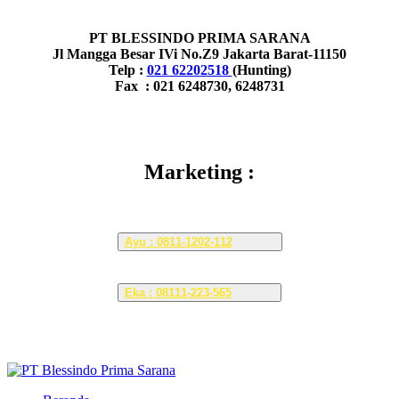
PT BLESSINDO PRIMA SARANA
Jl Mangga Besar IVi No.Z9 Jakarta Barat-11150
Telp :
021 62202518
(Hunting)
Fax : 021 6248730, 6248731
Marketing :
Ayu : 0811-1202-112
Eka : 08111-223-565