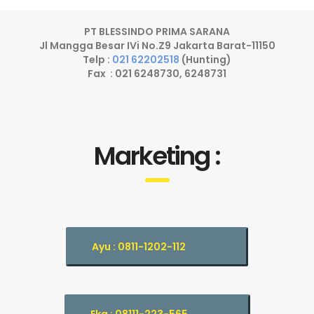
PT BLESSINDO PRIMA SARANA
Jl Mangga Besar IVi No.Z9 Jakarta Barat-11150
Telp :
021 62202518
(Hunting)
Fax : 021 6248730, 6248731
Marketing :
Ayu : 0811-1202-112