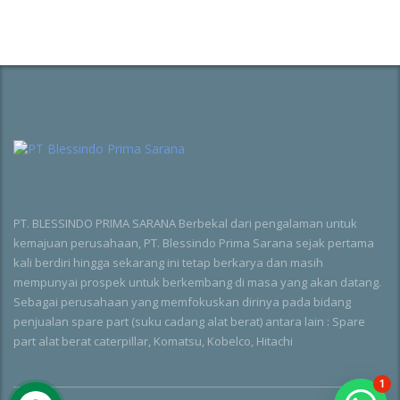
PT. BLESSINDO PRIMA SARANA Berbekal dari pengalaman untuk
kemajuan perusahaan, PT. Blessindo Prima Sarana sejak pertama
kali berdiri hingga sekarang ini tetap berkarya dan masih
mempunyai prospek untuk berkembang di masa yang akan datang.
Sebagai perusahaan yang memfokuskan dirinya pada bidang
penjualan spare part (suku cadang alat berat) antara lain : Spare
part alat berat caterpillar, Komatsu, Kobelco, Hitachi
1