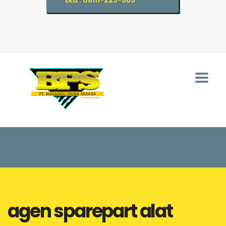
Eka : 08111-223-565
agen sparepart alat