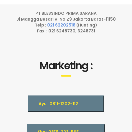
PT BLESSINDO PRIMA SARANA
Jl Mangga Besar IVi No.Z9 Jakarta Barat-11150
Telp :
021 62202518
(Hunting)
Fax : 021 6248730, 6248731
Marketing :
Ayu : 0811-1202-112