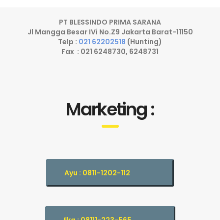
PT BLESSINDO PRIMA SARANA
Jl Mangga Besar IVi No.Z9 Jakarta Barat-11150
Telp :
021 62202518
(Hunting)
Fax : 021 6248730, 6248731
Marketing :
Ayu : 0811-1202-112