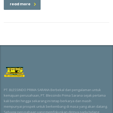
read more
PT. BLESSINDO PRIMA SARANA Berbekal dari pengalaman untuk
kemajuan perusahaan, PT. Blessindo Prima Sarana sejak pertama
kali berdiri hingga sekarang ini tetap berkarya dan masih
mempunyai prospek untuk berkembang di masa yang akan datang.
Sebagai perusahaan yang memfokuskan dirinya pada bidang