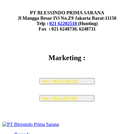
PT BLESSINDO PRIMA SARANA
Jl Mangga Besar IVi No.Z9 Jakarta Barat-11150
Telp :
021 62202518
(Hunting)
Fax : 021 6248730, 6248731
Marketing :
Ayu : 0811-1202-112
Eka : 08111-223-565