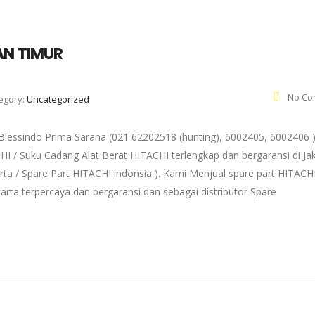
AN TIMUR
No Co
egory:
Uncategorized
ssindo Prima Sarana (021 62202518 (hunting), 6002405, 6002406 
HI / Suku Cadang Alat Berat HITACHI terlengkap dan bergaransi di Ja
rta / Spare Part HITACHI indonsia ). Kami Menjual spare part HITACHI
arta terpercaya dan bergaransi dan sebagai distributor Spare