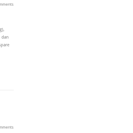
mments
g),
p dan
spare
mments