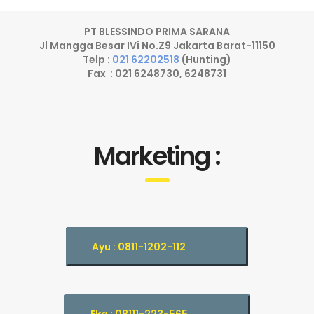
PT BLESSINDO PRIMA SARANA
Jl Mangga Besar IVi No.Z9 Jakarta Barat-11150
Telp :
021 62202518
(Hunting)
Fax : 021 6248730, 6248731
Marketing :
Ayu : 0811-1202-112