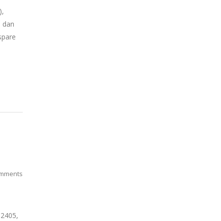
),
p dan
spare
mments
2405,