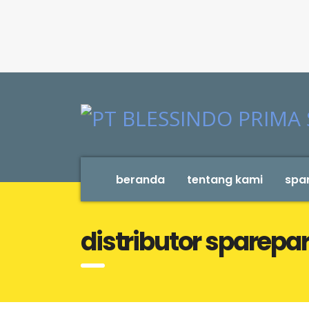
beranda
tentang kami
spar
distributor sparepa