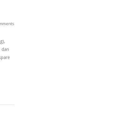
mments
g),
p dan
spare