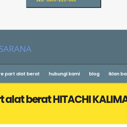
Eka : 08111-223-565
e part alat berat
hubungi kami
blog
iklan ba
rt alat berat HITACHI KAL