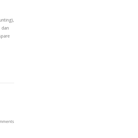
nting),
p dan
spare
mments