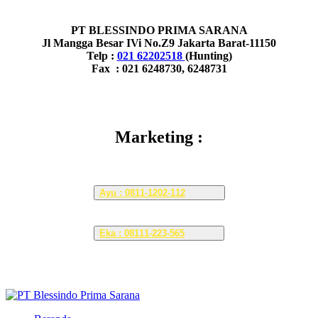
PT BLESSINDO PRIMA SARANA
Jl Mangga Besar IVi No.Z9 Jakarta Barat-11150
Telp :
021 62202518
(Hunting)
Fax : 021 6248730, 6248731
Marketing :
Ayu : 0811-1202-112
Eka : 08111-223-565