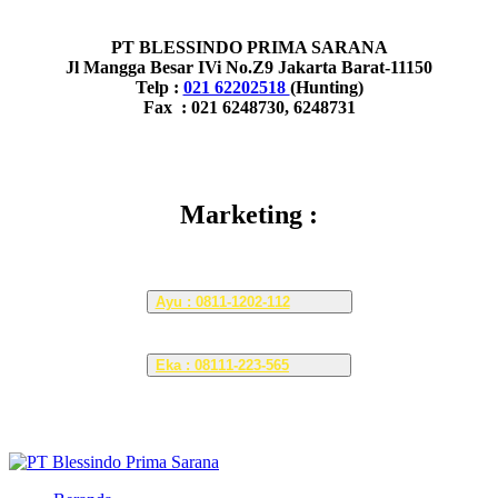
PT BLESSINDO PRIMA SARANA
Jl Mangga Besar IVi No.Z9 Jakarta Barat-11150
Telp :
021 62202518
(Hunting)
Fax : 021 6248730, 6248731
Marketing :
Ayu : 0811-1202-112
Eka : 08111-223-565