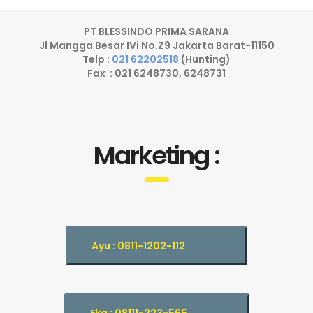
PT BLESSINDO PRIMA SARANA
Jl Mangga Besar IVi No.Z9 Jakarta Barat-11150
Telp :
021 62202518
(Hunting)
Fax : 021 6248730, 6248731
Marketing :
Ayu : 0811-1202-112