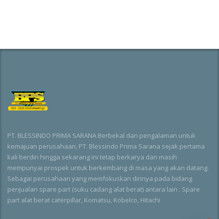
PT. BLESSINDO PRIMA SARANA Berbekal dari pengalaman untuk
kemajuan perusahaan, PT. Blessindo Prima Sarana sejak pertama
kali berdiri hingga sekarang ini tetap berkarya dan masih
mempunyai prospek untuk berkembang di masa yang akan datang.
Sebagai perusahaan yang memfokuskan dirinya pada bidang
penjualan spare part (suku cadang alat berat) antara lain : Spare
part alat berat caterpillar, Komatsu, Kobelco, Hitachi