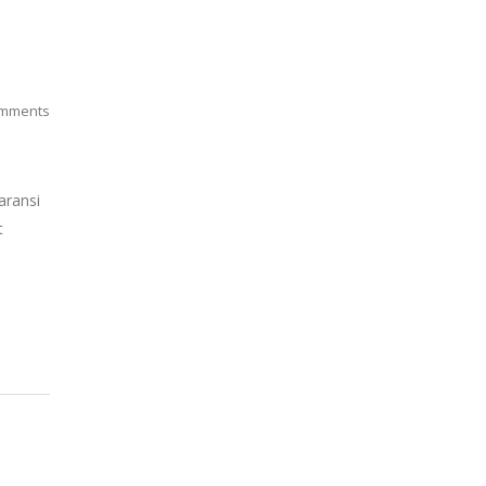
mments
aransi
t