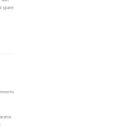
l spare
mments
aransi
t