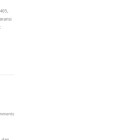
405,
aransi
t
mments
p dan