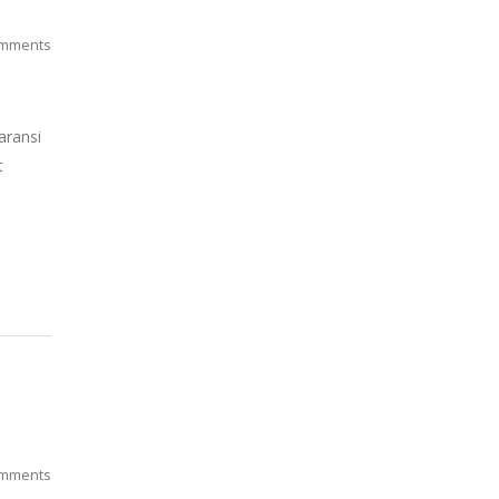
mments
aransi
t
mments