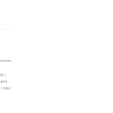
mments
06 )
karta
/ suku