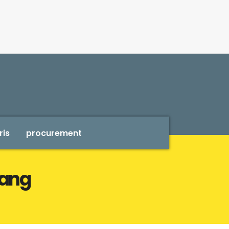
ris
procurement
pang