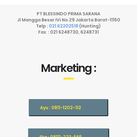
PT BLESSINDO PRIMA SARANA
Jl Mangga Besar IVi No.Z9 Jakarta Barat-11150
Telp :
021 62202518
(Hunting)
Fax : 021 6248730, 6248731
Marketing :
Ayu : 0811-1202-112