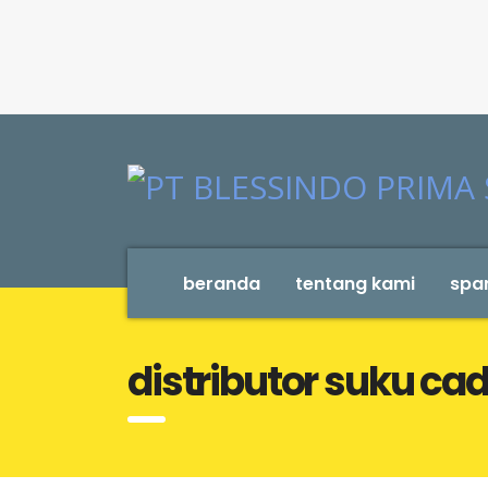
beranda
tentang kami
spar
distributor suku ca