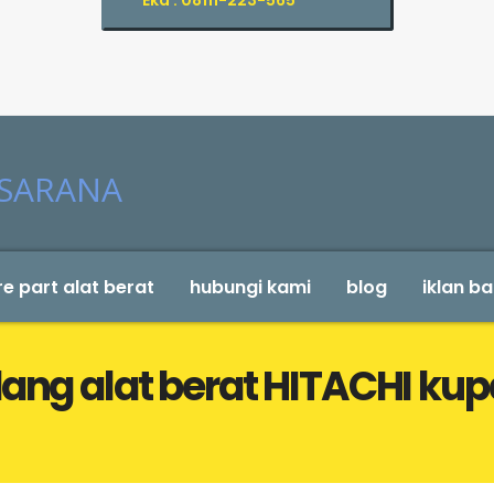
Eka : 08111-223-565
e part alat berat
hubungi kami
blog
iklan ba
dang alat berat HITACHI ku