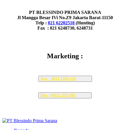
PT BLESSINDO PRIMA SARANA
Jl Mangga Besar IVi No.Z9 Jakarta Barat-11150
Telp :
021 62202518
(Hunting)
Fax : 021 6248730, 6248731
Marketing :
Ayu : 0811-1202-112
Eka : 08111-223-565