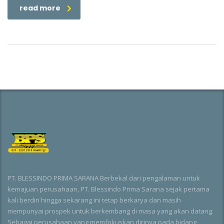
read more
PT. BLESSINDO PRIMA SARANA Berbekal dari pengalaman untuk
kemajuan perusahaan, PT. Blessindo Prima Sarana sejak pertama
kali berdiri hingga sekarang ini tetap berkarya dan masih
mempunyai prospek untuk berkembang di masa yang akan datang.
Sebagai perusahaan yang memfokuskan dirinya pada bidang