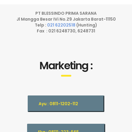
PT BLESSINDO PRIMA SARANA
Jl Mangga Besar IVi No.Z9 Jakarta Barat-11150
Telp :
021 62202518
(Hunting)
Fax : 021 6248730, 6248731
Marketing :
Ayu : 0811-1202-112