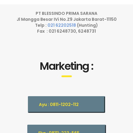
PT BLESSINDO PRIMA SARANA
Jl Mangga Besar IVi No.Z9 Jakarta Barat-11150
Telp :
021 62202518
(Hunting)
Fax : 021 6248730, 6248731
Marketing :
Ayu : 0811-1202-112