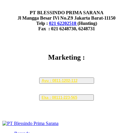
PT BLESSINDO PRIMA SARANA
Jl Mangga Besar IVi No.Z9 Jakarta Barat-11150
Telp :
021 62202518
(Hunting)
Fax : 021 6248730, 6248731
Marketing :
Ayu : 0811-1202-112
Eka : 08111-223-565