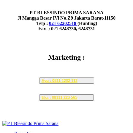
PT BLESSINDO PRIMA SARANA
Jl Mangga Besar IVi No.Z9 Jakarta Barat-11150
Telp :
021 62202518
(Hunting)
Fax : 021 6248730, 6248731
Marketing :
Ayu : 0811-1202-112
Eka : 08111-223-565