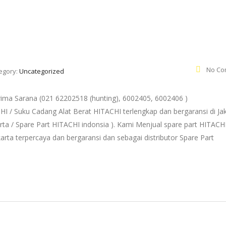
No Co
egory:
Uncategorized
ma Sarana (021 62202518 (hunting), 6002405, 6002406 )
HI / Suku Cadang Alat Berat HITACHI terlengkap dan bergaransi di Ja
rta / Spare Part HITACHI indonsia ). Kami Menjual spare part HITACHI
arta terpercaya dan bergaransi dan sebagai distributor Spare Part