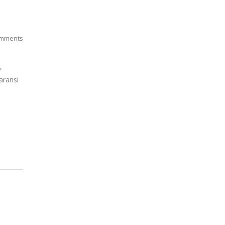
mments
,
aransi