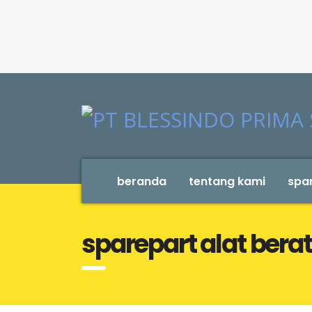
beranda
tentang kami
spar
sparepart alat ber