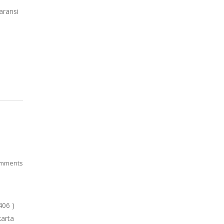
aransi
mments
406 )
karta