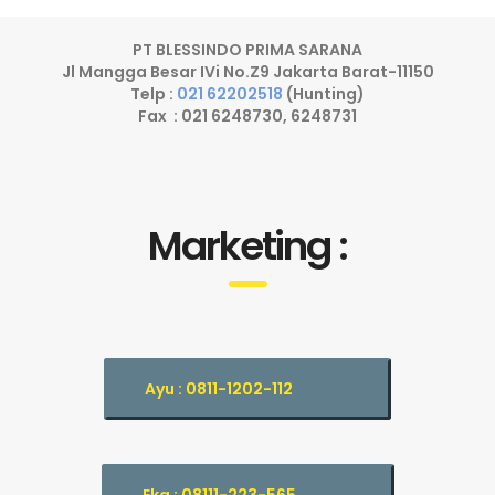
PT BLESSINDO PRIMA SARANA
Jl Mangga Besar IVi No.Z9 Jakarta Barat-11150
Telp :
021 62202518
(Hunting)
Fax : 021 6248730, 6248731
Marketing :
Ayu : 0811-1202-112