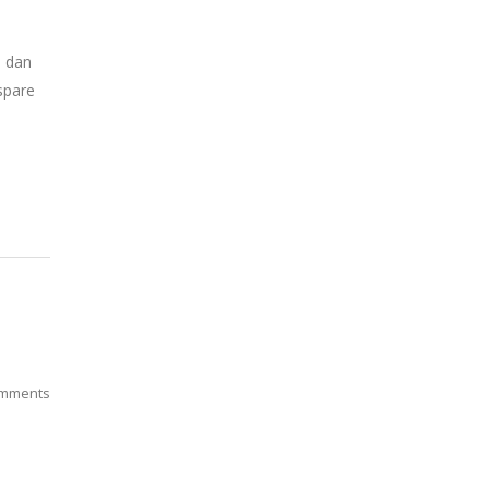
p dan
spare
mments