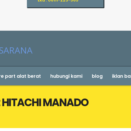
Eka : 08111-223-565
e part alat berat
hubungi kami
blog
iklan ba
at HITACHI MANADO