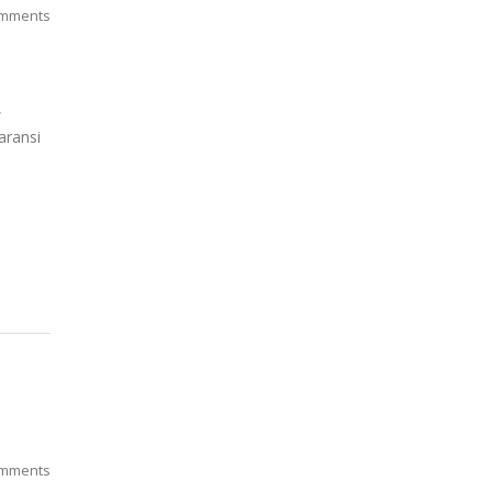
mments
,
aransi
mments