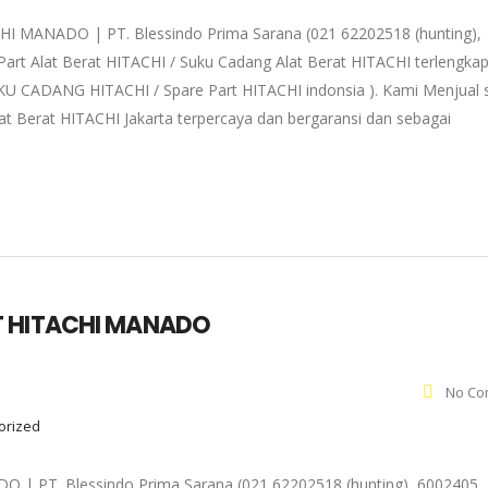
ANADO | PT. Blessindo Prima Sarana (021 62202518 (hunting),
art Alat Berat HITACHI / Suku Cadang Alat Berat HITACHI terlengka
 SUKU CADANG HITACHI / Spare Part HITACHI indonsia ). Kami Menjual 
at Berat HITACHI Jakarta terpercaya dan bergaransi dan sebagai
T HITACHI MANADO
No Co
gorized
 PT. Blessindo Prima Sarana (021 62202518 (hunting), 6002405,