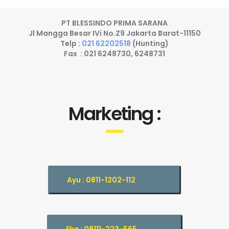
PT BLESSINDO PRIMA SARANA
Jl Mangga Besar IVi No.Z9 Jakarta Barat-11150
Telp :
021 62202518
(Hunting)
Fax : 021 6248730, 6248731
Marketing :
Ayu : 0811-1202-112