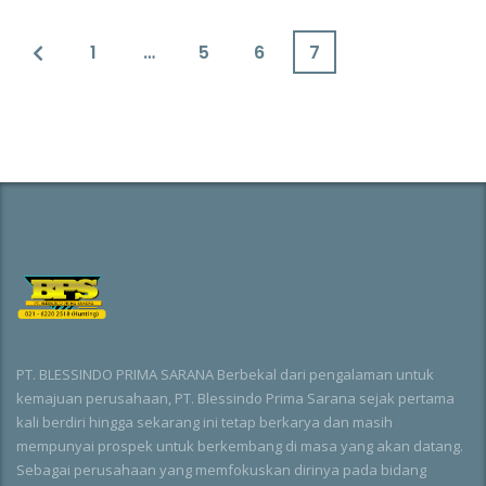
1
…
5
6
7
PT. BLESSINDO PRIMA SARANA Berbekal dari pengalaman untuk
kemajuan perusahaan, PT. Blessindo Prima Sarana sejak pertama
kali berdiri hingga sekarang ini tetap berkarya dan masih
mempunyai prospek untuk berkembang di masa yang akan datang.
Sebagai perusahaan yang memfokuskan dirinya pada bidang