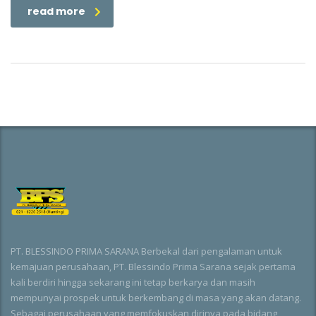
read more
PT. BLESSINDO PRIMA SARANA Berbekal dari pengalaman untuk
kemajuan perusahaan, PT. Blessindo Prima Sarana sejak pertama
kali berdiri hingga sekarang ini tetap berkarya dan masih
mempunyai prospek untuk berkembang di masa yang akan datang.
Sebagai perusahaan yang memfokuskan dirinya pada bidang