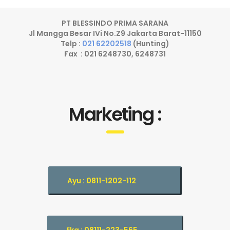
PT BLESSINDO PRIMA SARANA
Jl Mangga Besar IVi No.Z9 Jakarta Barat-11150
Telp :
021 62202518
(Hunting)
Fax : 021 6248730, 6248731
Marketing :
Ayu : 0811-1202-112