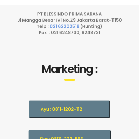
PT BLESSINDO PRIMA SARANA
Jl Mangga Besar IVi No.Z9 Jakarta Barat-11150
Telp :
021 62202518
(Hunting)
Fax : 021 6248730, 6248731
Marketing :
Ayu : 0811-1202-112