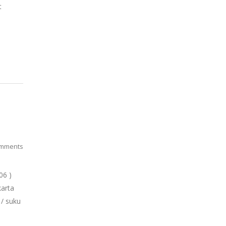
t
mments
06 )
karta
/ suku