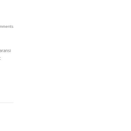
mments
aransi
t