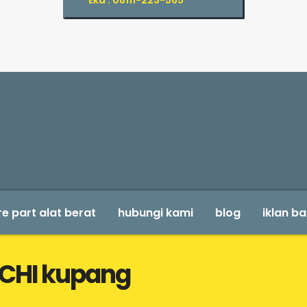
Eka : 08111-223-565
e part alat berat
hubungi kami
blog
iklan ba
ACHI kupang