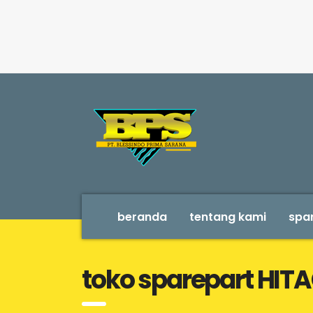
beranda
tentang kami
spar
toko sparepart HIT