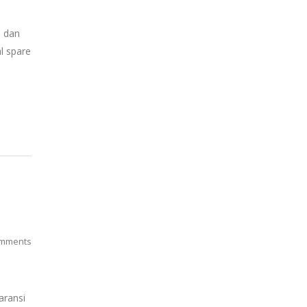
p dan
l spare
mments
aransi