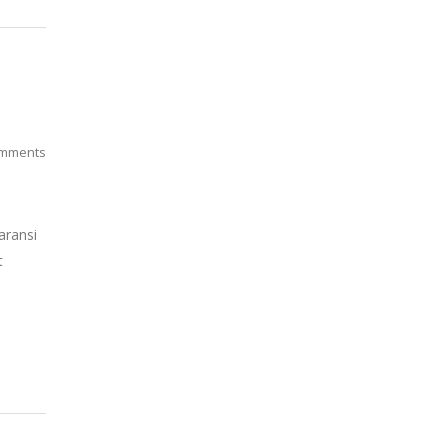
mments
aransi
t