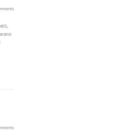
mments
405,
aransi
t
mments