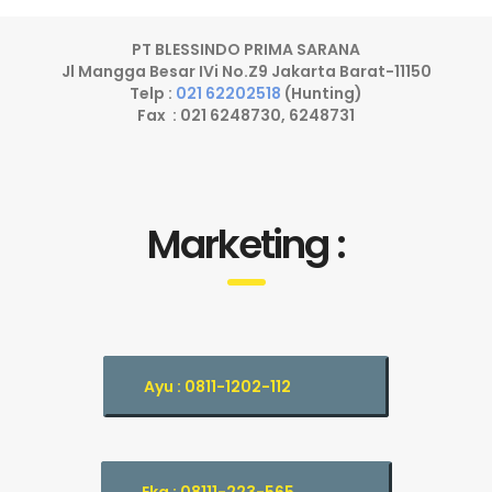
PT BLESSINDO PRIMA SARANA
Jl Mangga Besar IVi No.Z9 Jakarta Barat-11150
Telp :
021 62202518
(Hunting)
Fax : 021 6248730, 6248731
Marketing :
Ayu : 0811-1202-112