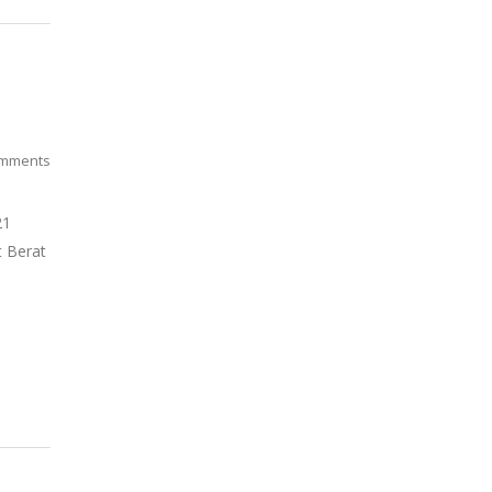
mments
21
t Berat