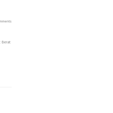
mments
t Berat