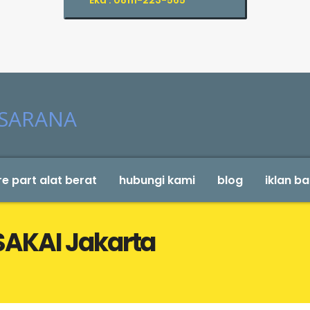
Eka : 08111-223-565
e part alat berat
hubungi kami
blog
iklan ba
SAKAI Jakarta