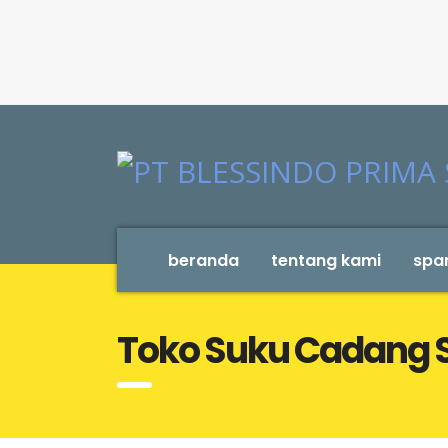
beranda
tentang kami
spar
Toko Suku Cadang 