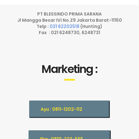
PT BLESSINDO PRIMA SARANA
Jl Mangga Besar IVi No.Z9 Jakarta Barat-11150
Telp :
021 62202518
(Hunting)
Fax : 021 6248730, 6248731
Marketing :
Ayu : 0811-1202-112