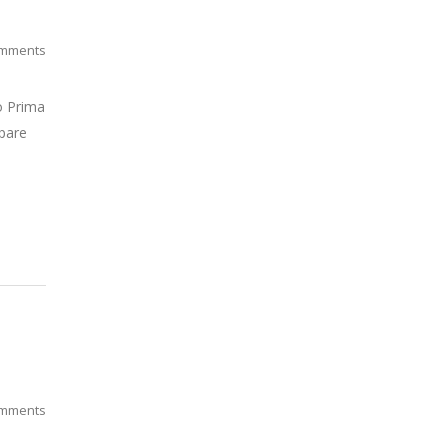
mments
 Prima
Spare
mments