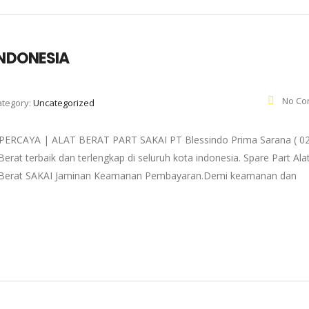
INDONESIA
No Co
ategory:
Uncategorized
RCAYA | ALAT BERAT PART SAKAI PT Blessindo Prima Sarana ( 0
erat terbaik dan terlengkap di seluruh kota indonesia. Spare Part Ala
 Alat Berat SAKAI Jaminan Keamanan Pembayaran.Demi keamanan dan