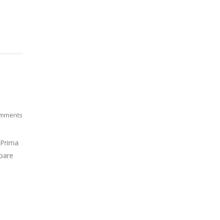
mments
Prima
Spare