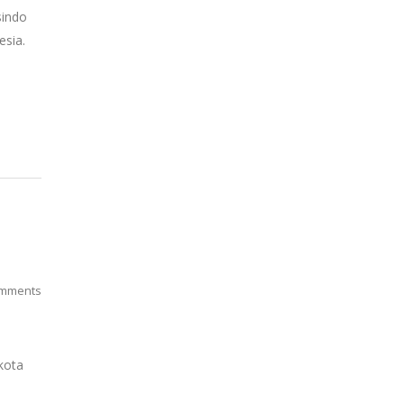
indo
esia.
mments
kota