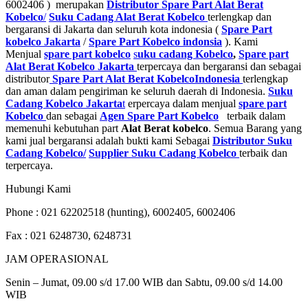
6002406 ) merupakan
Distributor Spare Part Alat Berat
Kobelco
/
Suku Cadang Alat Berat Kobelco
terlengkap dan
bergaransi di Jakarta dan seluruh kota indonesia (
Spare Part
kobelco Jakarta
/
Spare Part Kobelco indonsia
). Kami
Menjual
spare part kobelco
s
uku cadang Kobelco
,
Spare part
Alat Berat Kobelco Jakarta
terpercaya dan bergaransi dan sebagai
distributor
Spare Part Alat Berat Kobelco
Indonesia
terlengkap
dan aman dalam pengiriman ke seluruh daerah di Indonesia.
Suku
Cadang Kobelco Jakarta
t
erpercaya dalam menjual
spare part
Kobelco
dan sebagai
Agen Spare Part Kobelco
terbaik dalam
memenuhi kebutuhan part
Alat Berat kobelco
. Semua Barang yang
kami jual bergaransi adalah bukti kami Sebagai
D
istributor Suku
Cadang Kobelco
/
Supplier Suku Cadang Kobelco
terbaik dan
terpercaya.
Hubungi Kami
Phone : 021 62202518 (hunting), 6002405, 6002406
Fax : 021 6248730, 6248731
JAM OPERASIONAL
Senin – Jumat, 09.00 s/d 17.00 WIB dan Sabtu, 09.00 s/d 14.00
WIB