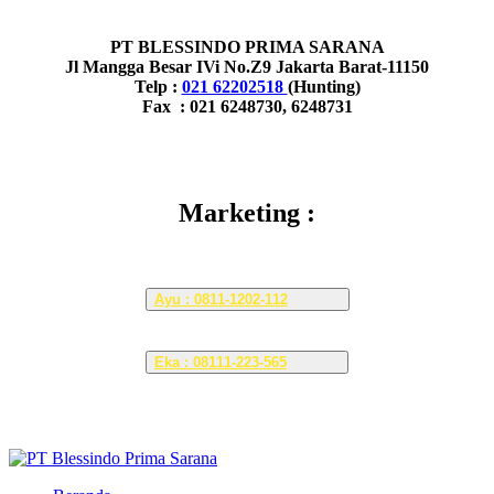
PT BLESSINDO PRIMA SARANA
Jl Mangga Besar IVi No.Z9 Jakarta Barat-11150
Telp :
021 62202518
(Hunting)
Fax : 021 6248730, 6248731
Marketing :
Ayu : 0811-1202-112
Eka : 08111-223-565