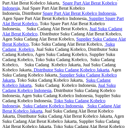
Part Alat Berat Kobelco Jakarta,
Spare Part Alat Berat Kobelco
Indonesi
a, Jual Spare Part Alat Berat Kobelco
Indonesia, Distributor
Spare Part Alat Berat Kobelco Indonesia
,
Agen Spare Part Alat Berat Kobelco Indonesia,
Supplier Spare Part
Alat Berat Kobelco
, Toko Spare Part Alat Berat Kobelco
Indonesia, Suku Cadang Alat Berat Kobelco,
Jual Suku Cadang
Alat Berat Kobelco,
Distributor Suku Cadang Alat Berat Kobelco,
Agen Suku Cadang Alat Berat Kobelco,
Supplier Suku Cadang Alat
Berat Kobelco
, Toko Suku Cadang Alat Berat Kobelco,
Suku
Cadang Kobelco
, Jual Suku Cadang Kobelco, Distributor Suku
Cadang Kobelco, Agen Suku Cadang Kobelco, Supplier Suku
Cadang Kobelco, Toko Suku Cadang Kobelco, Suku Cadang
Kobelco, Suku Cadang Kobelco Jakarta, Jual Suku Cadang
Kobelco Jakarta,
Distributor Suku Cadang Kobelco Jakarta
, Agen
Suku Cadang Kobelco Jakarta,
Supplier Suku Cadang Kobelco
Jakarta
, Toko Suku Cadang Kobelco Jakarta,
Suku Cadang
Kobelco Jakarta
, Suku Cadang Kobelco Indonesia,
Jual Suku
Cadang Kobelco Indonesia
, Distributor Suku Cadang Kobelco
Indonesia, Agen Suku Cadang Kobelco Indonesia, Supplier Suku
Cadang Kobelco Indonesia,
Toko Suku Cadang Kobelco
Indonesi
a,
Suku Cadang Kobelco Indonesia
,
Suku Cadang Alat
Berat Kobelco Jakarta
, Jual Suku Cadang Alat Berat Kobelco
Jakarta, Distributor Suku Cadang Alat Berat Kobelco Jakarta, Agen
Suku Cadang Alat Berat Kobelco Jakarta, Supplier Suku Cadang
Alat Berat Kobelco Jakarta, Toko Suku Cadang Alat Berat Kobelco