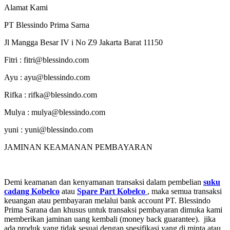
Alamat Kami
PT Blessindo Prima Sarna
Jl Mangga Besar IV i No Z9 Jakarta Barat 11150
Fitri : fitri@blessindo.com
Ayu : ayu@blessindo.com
Rifka : rifka@blessindo.com
Mulya : mulya@blessindo.com
yuni : yuni@blessindo.com
JAMINAN KEAMANAN PEMBAYARAN
Demi keamanan dan kenyamanan transaksi dalam pembelian
suku
cadang Kobelco
atau
Spare Part Kobelco
, maka semua transaksi
keuangan atau pembayaran melalui bank account PT. Blessindo
Prima Sarana dan khusus untuk transaksi pembayaran dimuka kami
memberikan jaminan uang kembali (money back guarantee). jika
ada produk yang tidak sesuai dengan spesifikasi yang di minta atau