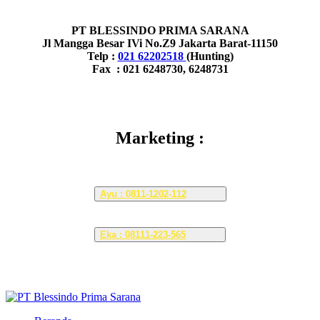
PT BLESSINDO PRIMA SARANA
Jl Mangga Besar IVi No.Z9 Jakarta Barat-11150
Telp :
021 62202518
(Hunting)
Fax : 021 6248730, 6248731
Marketing :
Ayu : 0811-1202-112
Eka : 08111-223-565