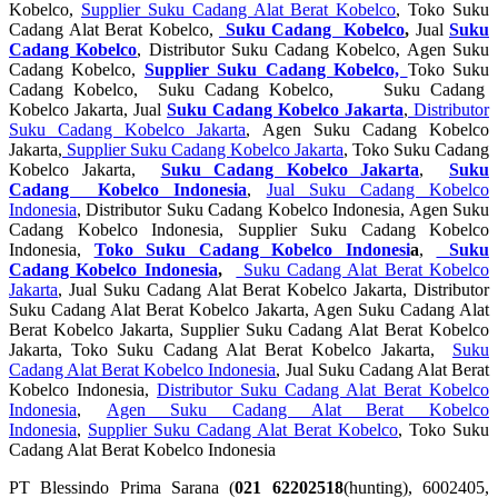
Kobelco,
Supplier Suku Cadang Alat Berat Kobelco
, Toko Suku
Cadang Alat Berat Kobelco,
Suku Cadang Kobelco
,
Jual
Suku
Cadang Kobelco
, Distributor Suku Cadang Kobelco, Agen Suku
Cadang Kobelco,
Supplier Suku Cadang Kobelco,
Toko Suku
Cadang Kobelco, Suku Cadang Kobelco, Suku Cadang
Kobelco Jakarta, Jual
Suku Cadang Kobelco Jakarta
,
Distributor
Suku Cadang Kobelco Jakarta
, Agen Suku Cadang Kobelco
Jakarta,
Supplier Suku Cadang Kobelco Jakarta
, Toko Suku Cadang
Kobelco Jakarta,
Suku Cadang Kobelco Jakarta
,
Suku
Cadang Kobelco Indonesia
,
Jual Suku Cadang Kobelco
Indonesia
, Distributor Suku Cadang Kobelco Indonesia, Agen Suku
Cadang Kobelco Indonesia, Supplier Suku Cadang Kobelco
Indonesia,
Toko Suku Cadang Kobelco Indonesi
a
,
Suku
Cadang Kobelco Indonesia
,
Suku Cadang Alat Berat Kobelco
Jakarta
, Jual Suku Cadang Alat Berat Kobelco Jakarta, Distributor
Suku Cadang Alat Berat Kobelco Jakarta, Agen Suku Cadang Alat
Berat Kobelco Jakarta, Supplier Suku Cadang Alat Berat Kobelco
Jakarta, Toko Suku Cadang Alat Berat Kobelco Jakarta,
Suku
Cadang Alat Berat Kobelco Indonesia
, Jual Suku Cadang Alat Berat
Kobelco Indonesia,
Distributor Suku Cadang Alat Berat Kobelco
Indonesia
,
Agen Suku Cadang Alat Berat Kobelco
Indonesia
,
Supplier Suku Cadang Alat Berat Kobelco
, Toko Suku
Cadang Alat Berat Kobelco Indonesia
PT Blessindo Prima Sarana (
021 62202518
(hunting), 6002405,