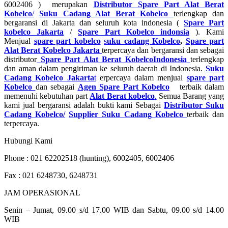
6002406 ) merupakan
Distributor Spare Part Alat Berat
Kobelco
/
Suku Cadang Alat Berat Kobelco
terlengkap dan
bergaransi di Jakarta dan seluruh kota indonesia (
Spare Part
kobelco Jakarta
/
Spare Part Kobelco indonsia
). Kami
Menjual
spare part kobelco
s
uku cadang Kobelco
,
Spare part
Alat Berat Kobelco Jakarta
terpercaya dan bergaransi dan sebagai
distributor
Spare Part Alat Berat Kobelco
Indonesia
terlengkap
dan aman dalam pengiriman ke seluruh daerah di Indonesia.
Suku
Cadang Kobelco Jakarta
t
erpercaya dalam menjual
spare part
Kobelco
dan sebagai
Agen Spare Part Kobelco
terbaik dalam
memenuhi kebutuhan part
Alat Berat kobelco
.
Semua Barang yang
kami jual bergaransi adalah bukti kami Sebagai
D
istributor Suku
Cadang Kobelco
/
Supplier Suku Cadang Kobelco
terbaik dan
terpercaya.
Hubungi Kami
Phone : 021 62202518 (hunting), 6002405, 6002406
Fax : 021 6248730, 6248731
JAM OPERASIONAL
Senin – Jumat, 09.00 s/d 17.00 WIB dan Sabtu, 09.00 s/d 14.00
WIB