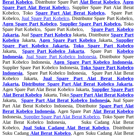
Berat Kobelco
, Distributor Spare Part
Alat Berat Kobelco
,
Agen
Spare Part Alat Berat Kobelc
o
, Supplier Spare Part Alat Berat
Kobelco, Toko
Spare Part Alat Berat Kobelco,
Spare Part
Kobelco,
Jual Spare Part Kobelco
, Distributor Spare Part Kobelco,
Agen Spare Part Kobelco
,
Supplier Spare Part Kobelco
,
Toko
Spare Part Kobelco, Spare Part Kobelco,
Spare Part Kobelco
Jakarta
,
Jual
Spare Part Kobelco
Jakarta, Distributor
Spare Part
Kobelco
Jakarta,
Agen Spare Part Kobelco
Jakarta,
Supplier
Spare Part Kobelco Jakarta
,
Toko Spare Part Kobelco
Jakarta,
Spare Part Kobelco Jakarta
,
Spare Part
Kobelco
Indonesia
,
Jual Spare Part Kobelco Indonesia
, Distributor Spare
Part Kobelco Indonesia,
Agen Spare Part Kobelco Indonesia
,
Supplier Spare Part Kobelco Indonesia,
Toko Spare Part Kobelco
Indonesia
, Spare Part Kobelco Indonesia, Spare Part Alat Berat
Kobelco Jakarta,
Jual Spare Part Alat Berat Kobelco
Jakarta
,
Distributor Spare Part Alat Berat Kobelco Jakarta
,
Agen Spare Part Alat Berat Kobelco Jakarta,
Supplier Spare Part
Alat Berat Kobelco
Jakarta, Toko
Spare Part Alat Berat Kobelco
Jakarta,
Spare Part Alat Berat Kobelco Indonesi
a,
Jual Spare
Part Alat Berat Kobelco Indonesia, Distributor
Spare Part Alat
Berat Kobelco Indonesia
, Agen Spare Part
Alat Berat Kobelco
Indonesia,
Supplier Spare Part Alat Berat Kobelco
, Toko Spare Part
Alat Berat Kobelco Indonesia, Suku Cadang Alat Berat
Kobelco,
Jual Suku Cadang Alat Berat Kobelco
,
Distributor
Suku Cadang
Alat Berat Kobelco
, Agen Suku Cadang Alat Berat