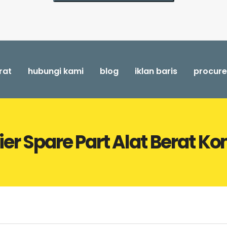
rat
hubungi kami
blog
iklan baris
procur
ier Spare Part Alat Berat K