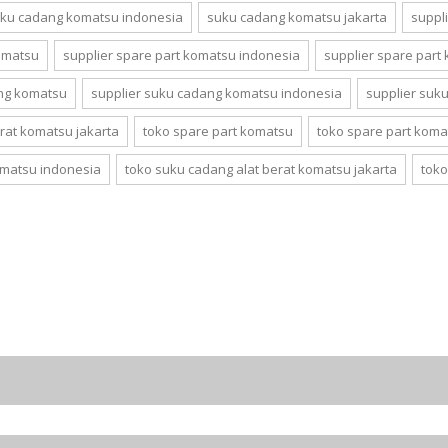
ku cadang komatsu indonesia
suku cadang komatsu jakarta
suppl
komatsu
supplier spare part komatsu indonesia
supplier spare part
ang komatsu
supplier suku cadang komatsu indonesia
supplier suk
erat komatsu jakarta
toko spare part komatsu
toko spare part koma
omatsu indonesia
toko suku cadang alat berat komatsu jakarta
tok