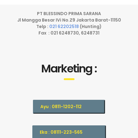
PT BLESSINDO PRIMA SARANA
Jl Mangga Besar IVi No.Z9 Jakarta Barat-11150
Telp :
021 62202518
(Hunting)
Fax : 021 6248730, 6248731
Marketing :
Ayu : 0811-1202-112
Eka : 08111-223-565