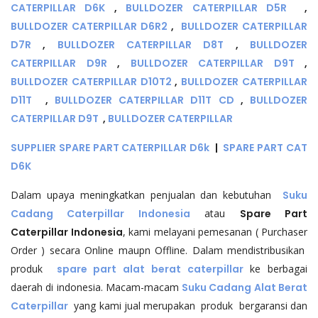
CATERPILLAR D6K
,
BULLDOZER CATERPILLAR D5R
,
BULLDOZER CATERPILLAR D6R2
,
BULLDOZER CATERPILLAR
D7R
,
BULLDOZER CATERPILLAR D8T
,
BULLDOZER
CATERPILLAR D9R
,
BULLDOZER CATERPILLAR D9T
,
BULLDOZER CATERPILLAR D10T2
,
BULLDOZER CATERPILLAR
D11T
,
BULLDOZER CATERPILLAR D11T CD
,
BULLDOZER
CATERPILLAR D9T
,
BULLDOZER CATERPILLAR
SUPPLIER SPARE PART CATERPILLAR D6k
|
SPARE PART CAT
D6K
Dalam upaya meningkatkan penjualan dan kebutuhan
Suku
Cadang Caterpillar Indonesia
atau
Spare Part
Caterpillar Indonesia
, kami melayani pemesanan ( Purchaser
Order ) secara Online maupn Offline. Dalam mendistribusikan
produk
spare part alat berat caterpillar
ke berbagai
daerah di indonesia. Macam-macam
Suku Cadang Alat Berat
Caterpillar
yang kami jual merupakan produk bergaransi dan