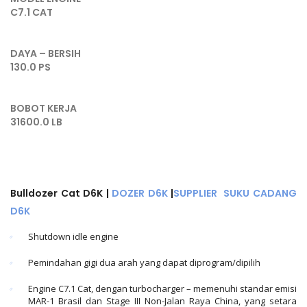
C7.1 CAT
DAYA – BERSIH
130.0 PS
BOBOT KERJA
31600.0 LB
Bulldozer Cat D6K |
DOZER D6K
|
SUPPLIER SUKU CADANG
D6K
Shutdown idle engine
Pemindahan gigi dua arah yang dapat diprogram/dipilih
Engine C7.1 Cat, dengan turbocharger – memenuhi standar emisi
MAR-1 Brasil dan Stage III Non-Jalan Raya China, yang setara