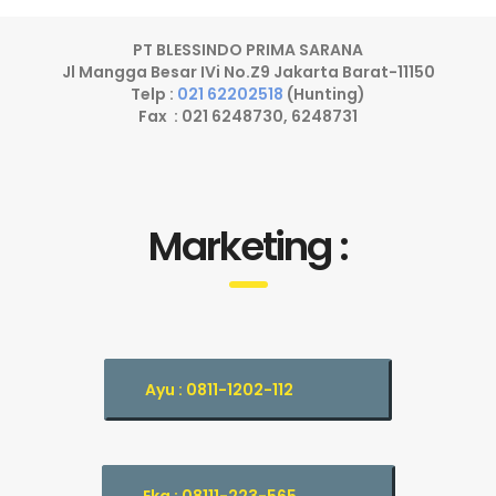
PT BLESSINDO PRIMA SARANA
Jl Mangga Besar IVi No.Z9 Jakarta Barat-11150
Telp :
021 62202518
(Hunting)
Fax : 021 6248730, 6248731
Marketing :
Ayu : 0811-1202-112