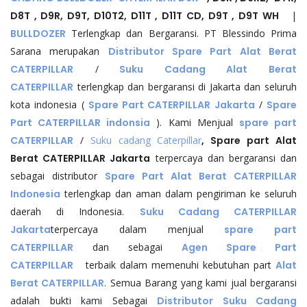
D8T , D9R, D9T, D10T2, D11T , D11T CD, D9T , D9T WH
|
BULLDOZER
Terlengkap dan Bergaransi. PT Blessindo Prima
Sarana merupakan
Distributor Spare Part Alat Berat
CATERPILLAR
/
Suku Cadang Alat Berat
CATERPILLAR
terlengkap dan bergaransi di Jakarta dan seluruh
kota indonesia (
Spare Part CATERPILLAR Jakarta
/
Spare
Part CATERPILLAR indonsia
). Kami Menjual
spare part
CATERPILLAR
/
Suku cadang Caterpillar
, Spare part Alat
Berat CATERPILLAR Jakarta
terpercaya dan bergaransi dan
sebagai distributor
Spare Part Alat Berat CATERPILLAR
Indonesia
terlengkap dan aman dalam pengiriman ke seluruh
daerah di Indonesia.
Suku Cadang CATERPILLAR
Jakarta
terpercaya dalam menjual
spare part
CATERPILLAR
dan sebagai
Agen Spare Part
CATERPILLAR
terbaik dalam memenuhi kebutuhan part
Alat
Berat CATERPILLAR
. Semua Barang yang kami jual bergaransi
adalah bukti kami Sebagai
Distributor Suku Cadang