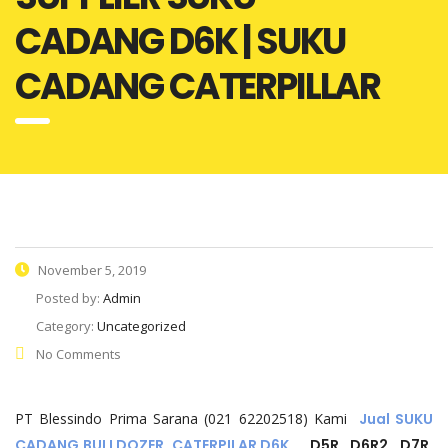
CADANG D6K | SUKU
CADANG CATERPILLAR
November 5, 2019
Posted by:
Admin
Category:
Uncategorized
No Comments
PT Blessindo Prima Sarana (021 62202518) Kami
Jual SUKU
CADANG BULLDOZER CATERPILAR D6K
, D5R , D6R2, D7R,