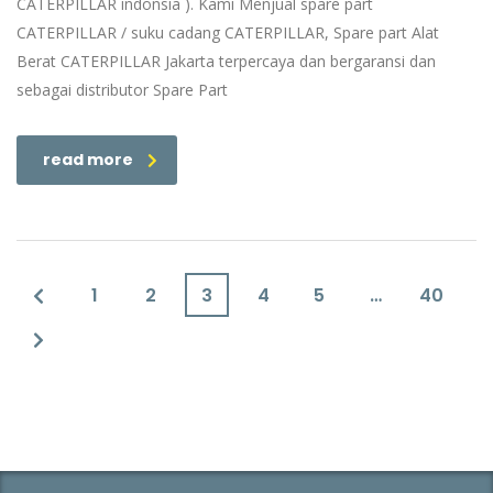
CATERPILLAR indonsia ). Kami Menjual spare part
CATERPILLAR / suku cadang CATERPILLAR, Spare part Alat
Berat CATERPILLAR Jakarta terpercaya dan bergaransi dan
sebagai distributor Spare Part
read more
1
2
3
4
5
…
40