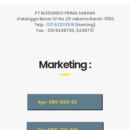
PT BLESSINDO PRIMA SARANA
Jl Mangga Besar IVi No.Z9 Jakarta Barat-11150
Telp :
021 62202518
(Hunting)
Fax : 021 6248730, 6248731
Marketing :
Ayu : 0811-1202-112