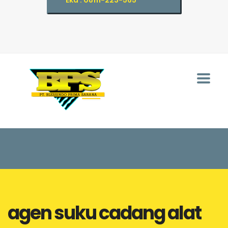
Eka : 08111-223-565
agen suku cadang alat