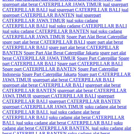
sparepart alat berat CATERPILLAR JAWA TIMUR
jual sparepart
CATERPILLAR BALI
jual sparepart CATERPILLAR BALI
jual
sparepart CATERPILLAR BANTEN
jual sparepart
CATERPILLAR JAWA TIMUR
jual suku cadang
CATERPILLAR BALI
jual suku cadang CATERPILLAR BALI
jual suku cadang CATERPILLAR BANTEN
jual suku cadang
CATERPILLAR JAWA TIMUR
Spare Part Alat Berat Caterpillar
spare part alat berat CATERPILLAR BALI
spare part alat berat
CATERPILLAR BALI
spare part alat berat CATERPILLAR
BANTEN
Spare Part Alat Berat Caterpillar Jakarta
spare part alat
berat CATERPILLAR JAWA TIMUR
Spare Part Caterpillar
Spare
part CATERPILLAR BALI
Spare part CATERPILLAR BALI
Spare part CATERPILLAR BANTEN
Spare Part Caterpillar
Indonesia
Spare Part Caterpillar Jakarta
Spare part CATERPILLAR
JAWA TIMUR
sparepart alat berat CATERPILLAR BALI
sparepart alat berat CATERPILLAR BALI
sparepart alat berat
CATERPILLAR BANTEN
sparepart alat berat CATERPILLAR
JAWA TIMUR
sparepart CATERPILLAR BALI
sparepart
CATERPILLAR BALI
sparepart CATERPILLAR BANTEN
sparepart CATERPILLAR JAWA TIMUR
suku cadang alat berat
CATERPILLAR BALI. jual suku cadang alat berat
CATERPILLAR BALI
suku cadang alat berat CATERPILLAR
BALI. jual suku cadang alat berat CATERPILLAR BALI
suku
cadang alat berat CATERPILLAR BANTEN. jual suku cadang alat
berat CATERPILLAR BANTEN
suku cadang alat berat