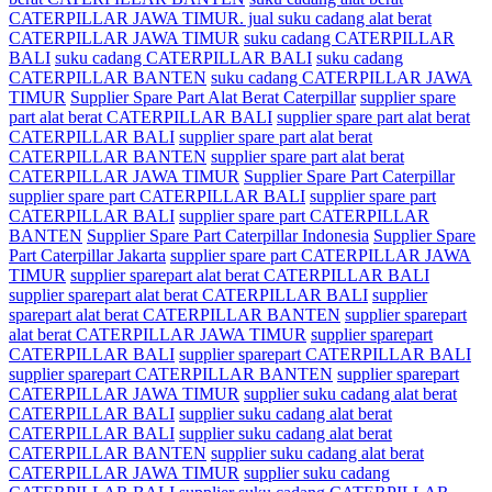
CATERPILLAR JAWA TIMUR. jual suku cadang alat berat
CATERPILLAR JAWA TIMUR
suku cadang CATERPILLAR
BALI
suku cadang CATERPILLAR BALI
suku cadang
CATERPILLAR BANTEN
suku cadang CATERPILLAR JAWA
TIMUR
Supplier Spare Part Alat Berat Caterpillar
supplier spare
part alat berat CATERPILLAR BALI
supplier spare part alat berat
CATERPILLAR BALI
supplier spare part alat berat
CATERPILLAR BANTEN
supplier spare part alat berat
CATERPILLAR JAWA TIMUR
Supplier Spare Part Caterpillar
supplier spare part CATERPILLAR BALI
supplier spare part
CATERPILLAR BALI
supplier spare part CATERPILLAR
BANTEN
Supplier Spare Part Caterpillar Indonesia
Supplier Spare
Part Caterpillar Jakarta
supplier spare part CATERPILLAR JAWA
TIMUR
supplier sparepart alat berat CATERPILLAR BALI
supplier sparepart alat berat CATERPILLAR BALI
supplier
sparepart alat berat CATERPILLAR BANTEN
supplier sparepart
alat berat CATERPILLAR JAWA TIMUR
supplier sparepart
CATERPILLAR BALI
supplier sparepart CATERPILLAR BALI
supplier sparepart CATERPILLAR BANTEN
supplier sparepart
CATERPILLAR JAWA TIMUR
supplier suku cadang alat berat
CATERPILLAR BALI
supplier suku cadang alat berat
CATERPILLAR BALI
supplier suku cadang alat berat
CATERPILLAR BANTEN
supplier suku cadang alat berat
CATERPILLAR JAWA TIMUR
supplier suku cadang