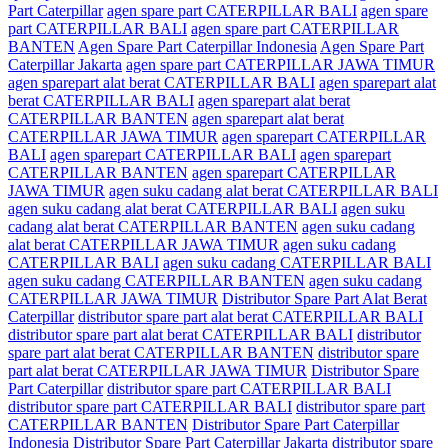
Part Caterpillar
agen spare part CATERPILLAR BALI
agen spare
part CATERPILLAR BALI
agen spare part CATERPILLAR
BANTEN
Agen Spare Part Caterpillar Indonesia
Agen Spare Part
Caterpillar Jakarta
agen spare part CATERPILLAR JAWA TIMUR
agen sparepart alat berat CATERPILLAR BALI
agen sparepart alat
berat CATERPILLAR BALI
agen sparepart alat berat
CATERPILLAR BANTEN
agen sparepart alat berat
CATERPILLAR JAWA TIMUR
agen sparepart CATERPILLAR
BALI
agen sparepart CATERPILLAR BALI
agen sparepart
CATERPILLAR BANTEN
agen sparepart CATERPILLAR
JAWA TIMUR
agen suku cadang alat berat CATERPILLAR BALI
agen suku cadang alat berat CATERPILLAR BALI
agen suku
cadang alat berat CATERPILLAR BANTEN
agen suku cadang
alat berat CATERPILLAR JAWA TIMUR
agen suku cadang
CATERPILLAR BALI
agen suku cadang CATERPILLAR BALI
agen suku cadang CATERPILLAR BANTEN
agen suku cadang
CATERPILLAR JAWA TIMUR
Distributor Spare Part Alat Berat
Caterpillar
distributor spare part alat berat CATERPILLAR BALI
distributor spare part alat berat CATERPILLAR BALI
distributor
spare part alat berat CATERPILLAR BANTEN
distributor spare
part alat berat CATERPILLAR JAWA TIMUR
Distributor Spare
Part Caterpillar
distributor spare part CATERPILLAR BALI
distributor spare part CATERPILLAR BALI
distributor spare part
CATERPILLAR BANTEN
Distributor Spare Part Caterpillar
Indonesia
Distributor Spare Part Caterpillar Jakarta
distributor spare