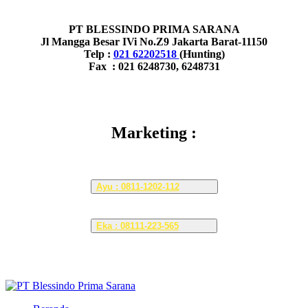
PT BLESSINDO PRIMA SARANA
Jl Mangga Besar IVi No.Z9 Jakarta Barat-11150
Telp :
021 62202518
(Hunting)
Fax : 021 6248730, 6248731
Marketing :
Ayu : 0811-1202-112
Eka : 08111-223-565