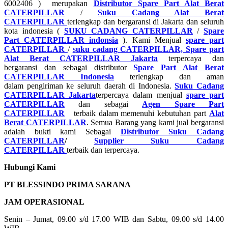
6002406 ) merupakan
Distributor Spare Part Alat Berat
CATERPILLAR
/
Suku Cadang Alat Berat
CATERPILLAR
terlengkap dan bergaransi di Jakarta dan seluruh
kota indonesia (
SUKU CADANG CATERPILLAR
/
Spare
Part CATERPILLAR indonsia
). Kami Menjual
spare part
CATERPILLAR
/
s
uku cadang CATERPILLAR, Spare part
Alat Berat CATERPILLAR Jakarta
terpercaya dan
bergaransi dan sebagai distributor
Spare Part Alat Berat
CATERPILLAR Indonesia
terlengkap dan aman
dalam pengiriman ke seluruh daerah di Indonesia.
Suku Cadang
CATERPILLAR Jakarta
terpercaya dalam menjual
spare part
CATERPILLAR
dan sebagai
Agen Spare Part
CATERPILLAR
terbaik dalam memenuhi kebutuhan part
Alat
Berat CATERPILLAR
. Semua Barang yang kami jual bergaransi
adalah bukti kami Sebagai
Distributor Suku Cadang
CATERPILLAR
/
Supplier Suku Cadang
CATERPILLAR
terbaik dan terpercaya.
Hubungi Kami
PT BLESSINDO PRIMA SARANA
JAM OPERASIONAL
Senin – Jumat, 09.00 s/d 17.00 WIB dan Sabtu, 09.00 s/d 14.00