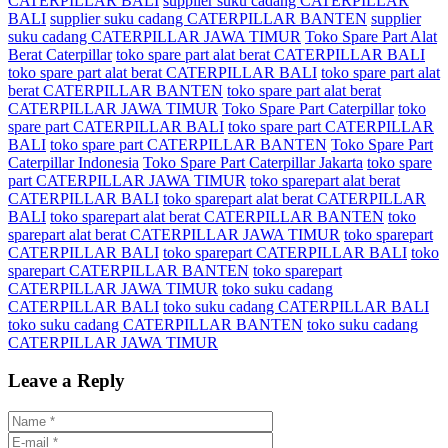
CATERPILLAR BALI
supplier suku cadang CATERPILLAR
BALI
supplier suku cadang CATERPILLAR BANTEN
supplier
suku cadang CATERPILLAR JAWA TIMUR
Toko Spare Part Alat
Berat Caterpillar
toko spare part alat berat CATERPILLAR BALI
toko spare part alat berat CATERPILLAR BALI
toko spare part alat
berat CATERPILLAR BANTEN
toko spare part alat berat
CATERPILLAR JAWA TIMUR
Toko Spare Part Caterpillar
toko
spare part CATERPILLAR BALI
toko spare part CATERPILLAR
BALI
toko spare part CATERPILLAR BANTEN
Toko Spare Part
Caterpillar Indonesia
Toko Spare Part Caterpillar Jakarta
toko spare
part CATERPILLAR JAWA TIMUR
toko sparepart alat berat
CATERPILLAR BALI
toko sparepart alat berat CATERPILLAR
BALI
toko sparepart alat berat CATERPILLAR BANTEN
toko
sparepart alat berat CATERPILLAR JAWA TIMUR
toko sparepart
CATERPILLAR BALI
toko sparepart CATERPILLAR BALI
toko
sparepart CATERPILLAR BANTEN
toko sparepart
CATERPILLAR JAWA TIMUR
toko suku cadang
CATERPILLAR BALI
toko suku cadang CATERPILLAR BALI
toko suku cadang CATERPILLAR BANTEN
toko suku cadang
CATERPILLAR JAWA TIMUR
Leave a Reply