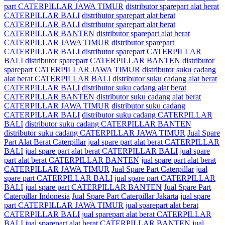
part CATERPILLAR JAWA TIMUR
distributor sparepart alat berat
CATERPILLAR BALI
distributor sparepart alat berat
CATERPILLAR BALI
distributor sparepart alat berat
CATERPILLAR BANTEN
distributor sparepart alat berat
CATERPILLAR JAWA TIMUR
distributor sparepart
CATERPILLAR BALI
distributor sparepart CATERPILLAR
BALI
distributor sparepart CATERPILLAR BANTEN
distributor
sparepart CATERPILLAR JAWA TIMUR
distributor suku cadang
alat berat CATERPILLAR BALI
distributor suku cadang alat berat
CATERPILLAR BALI
distributor suku cadang alat berat
CATERPILLAR BANTEN
distributor suku cadang alat berat
CATERPILLAR JAWA TIMUR
distributor suku cadang
CATERPILLAR BALI
distributor suku cadang CATERPILLAR
BALI
distributor suku cadang CATERPILLAR BANTEN
distributor suku cadang CATERPILLAR JAWA TIMUR
Jual Spare
Part Alat Berat Caterpillar
jual spare part alat berat CATERPILLAR
BALI
jual spare part alat berat CATERPILLAR BALI
jual spare
part alat berat CATERPILLAR BANTEN
jual spare part alat berat
CATERPILLAR JAWA TIMUR
Jual Spare Part Caterpillar
jual
spare part CATERPILLAR BALI
jual spare part CATERPILLAR
BALI
jual spare part CATERPILLAR BANTEN
Jual Spare Part
Caterpillar Indonesia
Jual Spare Part Caterpillar Jakarta
jual spare
part CATERPILLAR JAWA TIMUR
jual sparepart alat berat
CATERPILLAR BALI
jual sparepart alat berat CATERPILLAR
BALI
jual sparepart alat berat CATERPILLAR BANTEN
jual