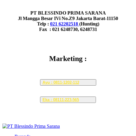
PT BLESSINDO PRIMA SARANA
Jl Mangga Besar IVi No.Z9 Jakarta Barat-11150
Telp :
021 62202518
(Hunting)
Fax : 021 6248730, 6248731
Marketing :
Ayu : 0811-1202-112
Eka : 08111-223-565