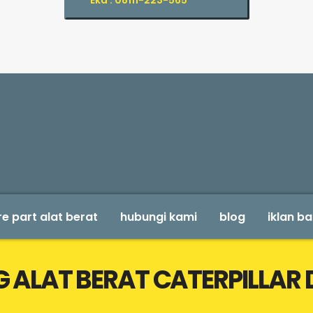
Eka : 08111-223-565
e part alat berat
hubungi kami
blog
iklan ba
 ALAT BERAT CATERPILLAR