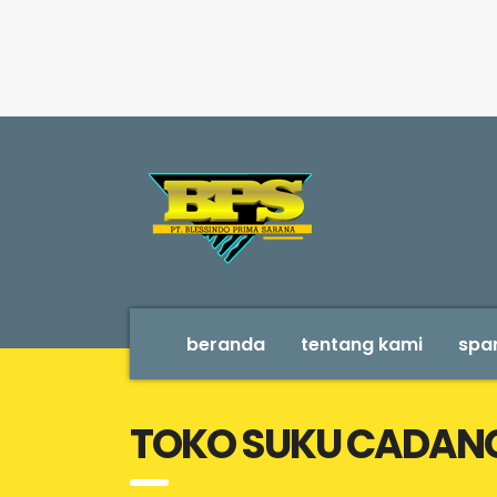
beranda
tentang kami
spar
TOKO SUKU CADANG