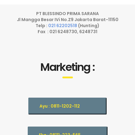
PT BLESSINDO PRIMA SARANA
Jl Mangga Besar IVi No.Z9 Jakarta Barat-11150
Telp :
021 62202518
(Hunting)
Fax : 021 6248730, 6248731
Marketing :
Ayu : 0811-1202-112