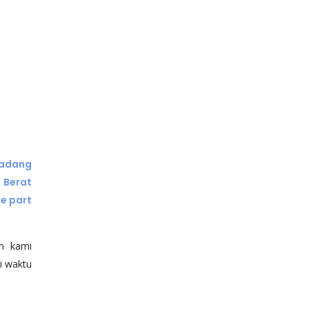
Cadang
 Berat
e part
n kami
i waktu