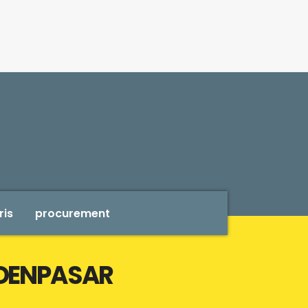
ris
procurement
 DENPASAR