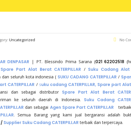
gory:
Uncategorized
No Co
LAR DENPASAR
| PT. Blessindo Prima Sarana (
021 62202518
(hu
r Spare Part Alat Berat CATERPILLAR
/
Suku Cadang Alat
a dan seluruh kota indonesia (
SUKU CADANG CATERPILLAR
/
Spar
art CATERPILLAR
/
s
uku cadang CATERPILLAR, Spare part Alat
ansi dan sebagai distributor
Spare Part Alat Berat CATER
iman ke seluruh daerah di Indonesia.
Suku Cadang CATER
CATERPILLAR
dan sebagai
Agen Spare Part CATERPILLAR
terbaik
PILLAR
. Semua Barang yang kami jual bergaransi adalah bukt
R
/
Supplier Suku Cadang CATERPILLAR
terbaik dan terpercaya.