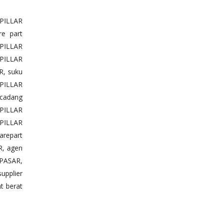
PILLAR
e part
PILLAR
RPILLAR
R, suku
PILLAR
 cadang
PILLAR
RPILLAR
repart
R, agen
NPASAR,
upplier
t berat