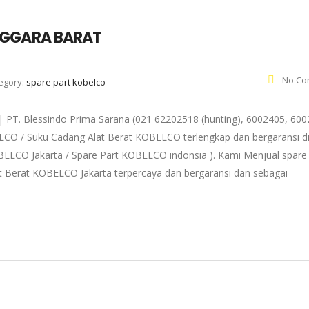
NGGARA BARAT
No Co
egory:
spare part kobelco
 Blessindo Prima Sarana (021 62202518 (hunting), 6002405, 600
ELCO / Suku Cadang Alat Berat KOBELCO terlengkap dan bergaransi d
OBELCO Jakarta / Spare Part KOBELCO indonsia ). Kami Menjual spare
 Berat KOBELCO Jakarta terpercaya dan bergaransi dan sebagai