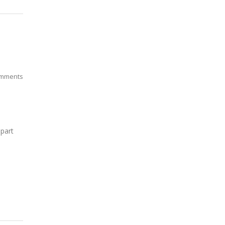
mments
i
 part