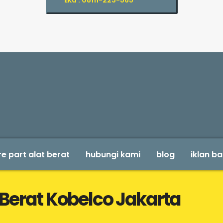
Eka : 08111-223-565
e part alat berat
hubungi kami
blog
iklan ba
 Berat Kobelco Jakarta