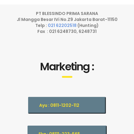
PT BLESSINDO PRIMA SARANA
Jl Mangga Besar IVi No.Z9 Jakarta Barat-11150
Telp :
021 62202518
(Hunting)
Fax : 021 6248730, 6248731
Marketing :
Ayu : 0811-1202-112