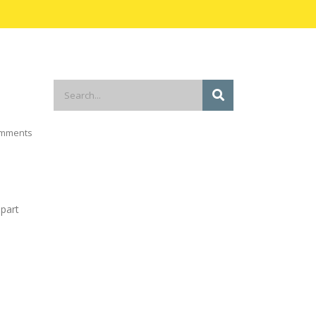
mments
i
 part