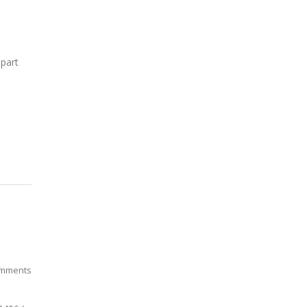
i
 part
mments