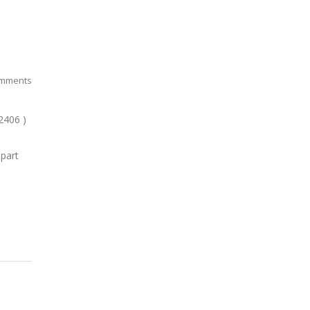
mments
2406 )
i
 part