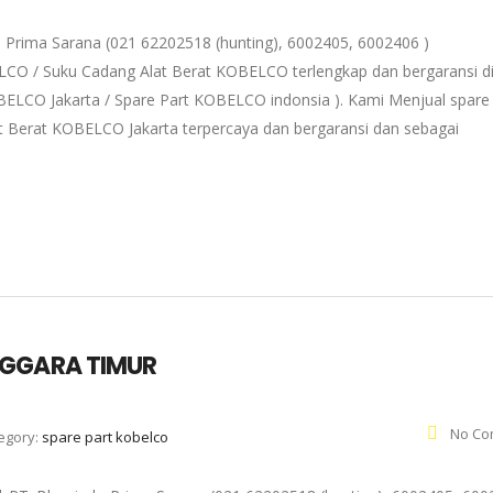
ima Sarana (021 62202518 (hunting), 6002405, 6002406 )
ELCO / Suku Cadang Alat Berat KOBELCO terlengkap dan bergaransi d
OBELCO Jakarta / Spare Part KOBELCO indonsia ). Kami Menjual spare
 Berat KOBELCO Jakarta terpercaya dan bergaransi dan sebagai
NGGARA TIMUR
No Co
egory:
spare part kobelco