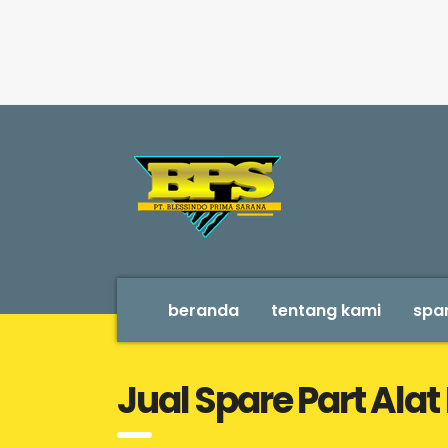
beranda
tentang kami
spar
Jual Spare Part Alat