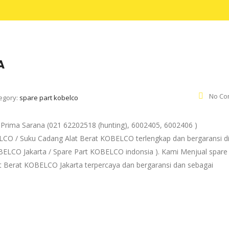
A
No Co
egory:
spare part kobelco
rima Sarana (021 62202518 (hunting), 6002405, 6002406 )
ELCO / Suku Cadang Alat Berat KOBELCO terlengkap dan bergaransi d
OBELCO Jakarta / Spare Part KOBELCO indonsia ). Kami Menjual spare
 Berat KOBELCO Jakarta terpercaya dan bergaransi dan sebagai