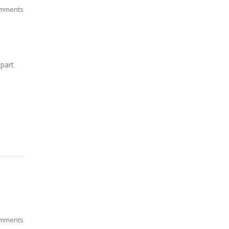
mments
i
 part
mments