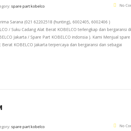
No Co
egory:
spare part kobelco
ma Sarana (021 62202518 (hunting), 6002405, 6002406 )
ELCO / Suku Cadang Alat Berat KOBELCO terlengkap dan bergaransi d
OBELCO Jakarta / Spare Part KOBELCO indonsia ). Kami Menjual spare
 Berat KOBELCO Jakarta terpercaya dan bergaransi dan sebagai
M
No Co
egory:
spare part kobelco