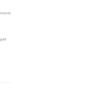
mments
i
 part