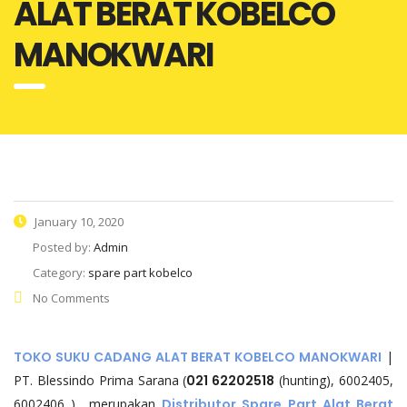
ALAT BERAT KOBELCO
MANOKWARI
January 10, 2020
Posted by:
Admin
Category:
spare part kobelco
No Comments
TOKO SUKU CADANG ALAT BERAT KOBELCO MANOKWARI
|
PT. Blessindo Prima Sarana (
021 62202518
(hunting), 6002405,
6002406 ) merupakan
Distributor Spare Part Alat Berat