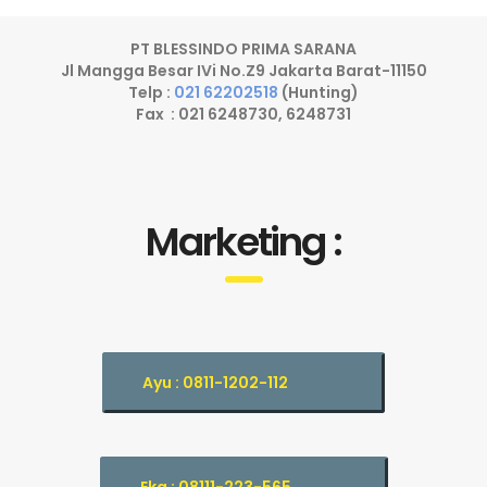
PT BLESSINDO PRIMA SARANA
Jl Mangga Besar IVi No.Z9 Jakarta Barat-11150
Telp :
021 62202518
(Hunting)
Fax : 021 6248730, 6248731
Marketing :
Ayu : 0811-1202-112