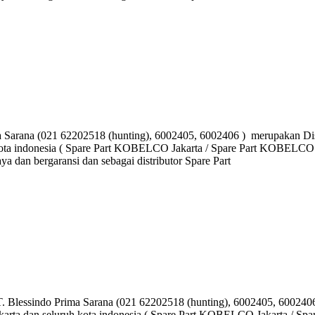
a (021 62202518 (hunting), 6002405, 6002406 ) merupakan Distri
kota indonesia ( Spare Part KOBELCO Jakarta / Spare Part KOBELCO
dan bergaransi dan sebagai distributor Spare Part
o Prima Sarana (021 62202518 (hunting), 6002405, 6002406 ) m
arta dan seluruh kota indonesia ( Spare Part KOBELCO Jakarta / Sp