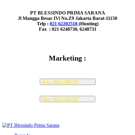
PT BLESSINDO PRIMA SARANA
Jl Mangga Besar IVi No.Z9 Jakarta Barat-11150
Telp :
021 62202518
(Hunting)
Fax : 021 6248730, 6248731
Marketing :
Ayu : 0811-1202-112
Eka : 08111-223-565