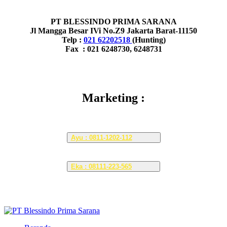
PT BLESSINDO PRIMA SARANA
Jl Mangga Besar IVi No.Z9 Jakarta Barat-11150
Telp :
021 62202518
(Hunting)
Fax : 021 6248730, 6248731
Marketing :
Ayu : 0811-1202-112
Eka : 08111-223-565