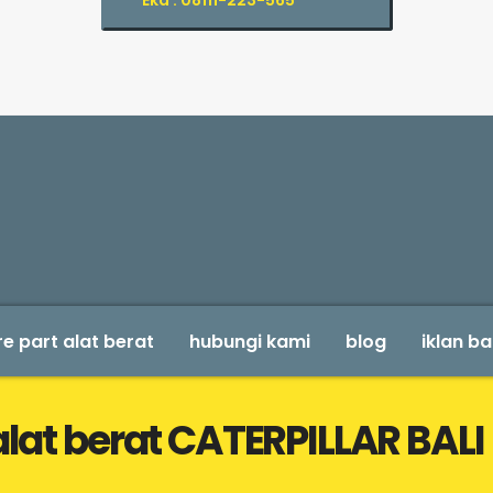
Eka : 08111-223-565
e part alat berat
hubungi kami
blog
iklan ba
alat berat CATERPILLAR BALI