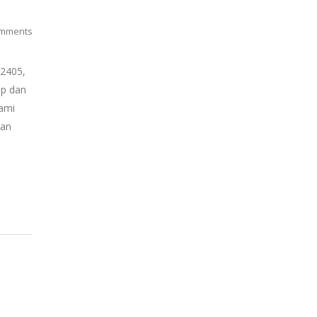
mments
2405,
ap dan
Kami
dan