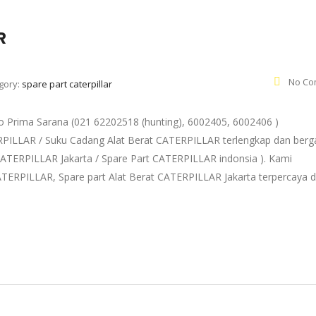
R
No Co
gory:
spare part caterpillar
Prima Sarana (021 62202518 (hunting), 6002405, 6002406 )
ERPILLAR / Suku Cadang Alat Berat CATERPILLAR terlengkap dan berg
t CATERPILLAR Jakarta / Spare Part CATERPILLAR indonsia ). Kami
TERPILLAR, Spare part Alat Berat CATERPILLAR Jakarta terpercaya 