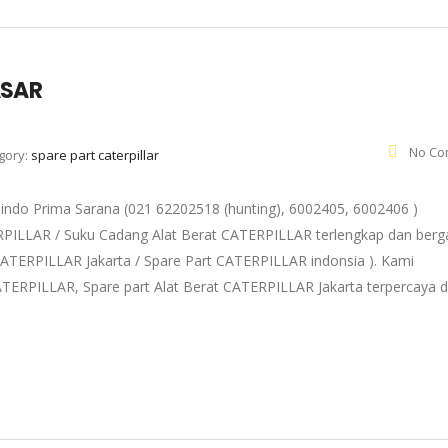
ASAR
No Co
gory:
spare part caterpillar
do Prima Sarana (021 62202518 (hunting), 6002405, 6002406 )
ERPILLAR / Suku Cadang Alat Berat CATERPILLAR terlengkap dan berg
t CATERPILLAR Jakarta / Spare Part CATERPILLAR indonsia ). Kami
TERPILLAR, Spare part Alat Berat CATERPILLAR Jakarta terpercaya 