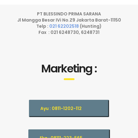
PT BLESSINDO PRIMA SARANA
Jl Mangga Besar IVi No.Z9 Jakarta Barat-11150
Telp :
021 62202518
(Hunting)
Fax : 021 6248730, 6248731
Marketing :
Ayu : 0811-1202-112