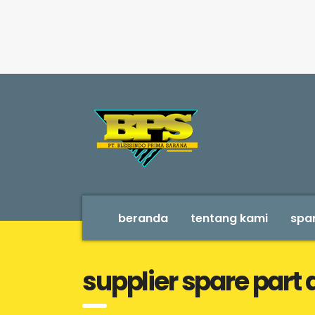
beranda
tentang kami
spar
supplier spare part 