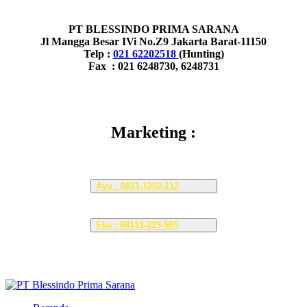
PT BLESSINDO PRIMA SARANA
Jl Mangga Besar IVi No.Z9 Jakarta Barat-11150
Telp :
021 62202518
(Hunting)
Fax : 021 6248730, 6248731
Marketing :
Ayu : 0811-1202-112
Eka : 08111-223-565