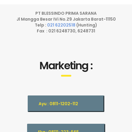
PT BLESSINDO PRIMA SARANA
Jl Mangga Besar IVi No.Z9 Jakarta Barat-11150
Telp :
021 62202518
(Hunting)
Fax : 021 6248730, 6248731
Marketing :
Ayu : 0811-1202-112