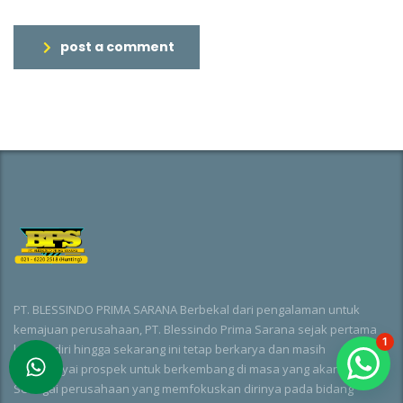
post a comment
PT. BLESSINDO PRIMA SARANA Berbekal dari pengalaman untuk
kemajuan perusahaan, PT. Blessindo Prima Sarana sejak pertama
1
kali berdiri hingga sekarang ini tetap berkarya dan masih
mempunyai prospek untuk berkembang di masa yang akan datang.
Sebagai perusahaan yang memfokuskan dirinya pada bidang