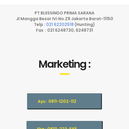
PT BLESSINDO PRIMA SARANA
Jl Mangga Besar IVi No.Z9 Jakarta Barat-11150
Telp :
021 62202518
(Hunting)
Fax : 021 6248730, 6248731
Marketing :
Ayu : 0811-1202-112