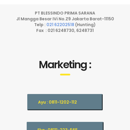
PT BLESSINDO PRIMA SARANA
Jl Mangga Besar IVi No.Z9 Jakarta Barat-11150
Telp :
021 62202518
(Hunting)
Fax : 021 6248730, 6248731
Marketing :
Ayu : 0811-1202-112