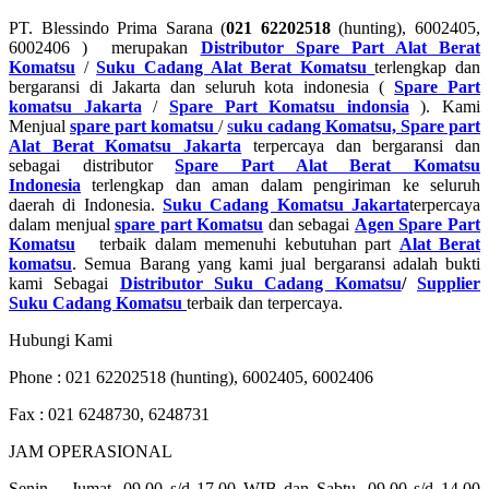
PT. Blessindo Prima Sarana (
021 62202518
(hunting), 6002405,
6002406 ) merupakan
Distributor Spare Part Alat Berat
Komatsu
/
Suku Cadang Alat Berat Komatsu
terlengkap dan
bergaransi di Jakarta dan seluruh kota indonesia (
Spare Part
komatsu Jakarta
/
Spare Part Komatsu indonsia
). Kami
Menjual
spare part komatsu
/
s
uku cadang Komatsu, Spare part
Alat Berat Komatsu Jakarta
terpercaya dan bergaransi dan
sebagai distributor
Spare Part Alat Berat Komatsu
Indonesia
terlengkap dan aman dalam pengiriman ke seluruh
daerah di Indonesia.
Suku Cadang Komatsu Jakarta
terpercaya
dalam menjual
spare part Komatsu
dan sebagai
Agen Spare Part
Komatsu
terbaik dalam memenuhi kebutuhan part
Alat Berat
komatsu
. Semua Barang yang kami jual bergaransi adalah bukti
kami Sebagai
Distributor Suku Cadang Komatsu
/
Supplier
Suku Cadang Komatsu
terbaik dan terpercaya.
Hubungi Kami
Phone : 021 62202518 (hunting), 6002405, 6002406
Fax : 021 6248730, 6248731
JAM OPERASIONAL
Senin – Jumat, 09.00 s/d 17.00 WIB dan Sabtu, 09.00 s/d 14.00