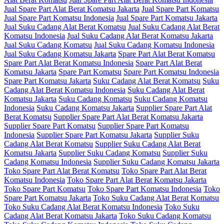
Jual Spare Part Alat Berat Komatsu Jakarta
Jual Spare Part Komatsu
Jual Spare Part Komatsu Indonesia
Jual Spare Part Komatsu Jakarta
Jual Suku Cadang Alat Berat Komatsu
Jual Suku Cadang Alat Berat
Komatsu Indonesia
Jual Suku Cadang Alat Berat Komatsu Jakarta
Jual Suku Cadang Komatsu
Jual Suku Cadang Komatsu Indonesia
Jual Suku Cadang Komatsu Jakarta
Spare Part Alat Berat Komatsu
Spare Part Alat Berat Komatsu Indonesia
Spare Part Alat Berat
Komatsu Jakarta
Spare Part Komatsu
Spare Part Komatsu Indonesia
Spare Part Komatsu Jakarta
Suku Cadang Alat Berat Komatsu
Suku
Cadang Alat Berat Komatsu Indonesia
Suku Cadang Alat Berat
Komatsu Jakarta
Suku Cadang Komatsu
Suku Cadang Komatsu
Indonesia
Suku Cadang Komatsu Jakarta
Supplier Spare Part Alat
Berat Komatsu
Supplier Spare Part Alat Berat Komatsu Jakarta
Supplier Spare Part Komatsu
Supplier Spare Part Komatsu
Indonesia
Supplier Spare Part Komatsu Jakarta
Supplier Suku
Cadang Alat Berat Komatsu
Supplier Suku Cadang Alat Berat
Komatsu Jakarta
Supplier Suku Cadang Komatsu
Supplier Suku
Cadang Komatsu Indonesia
Supplier Suku Cadang Komatsu Jakarta
Toko Spare Part Alat Berat Komatsu
Toko Spare Part Alat Berat
Komatsu Indonesia
Toko Spare Part Alat Berat Komatsu Jakarta
Toko Spare Part Komatsu
Toko Spare Part Komatsu Indonesia
Toko
Spare Part Komatsu Jakarta
Toko Suku Cadang Alat Berat Komatsu
Toko Suku Cadang Alat Berat Komatsu Indonesia
Toko Suku
Cadang Alat Berat Komatsu Jakarta
Toko Suku Cadang Komatsu