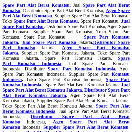
Spare Part Alat Berat Komatsu,
Jual
Spare Part Alat Berat
Komatsu
, Distributor Spare Part Alat Berat Komatsu,
Agen Spare
Part Alat Berat Komatsu
, Supplier Spare Part Alat Berat Komatsu,
Toko
Spare Part Alat Berat Komatsu,
Spare Part Komatsu,
Jual
Spare Part Komatsu
, Distributor Spare Part Komatsu, Agen Spare
Part Komatsu, Supplier Spare Part Komatsu, Toko Spare Part
Komatsu, Spare Part Komatsu,
Spare Part Komatsu
Jakarta
,
Jual Spare Part Komatsu
Jakarta,
Distributor Spare
Part Komatsu
Jakarta,
Agen Spare Part Komatsu
Jakarta,
Supplier Spare Part Komatsu Jakarta, Toko Spare Part
Komatsu Jakarta, Spare Part Komatsu Jakarta,
Spare
Part Komatsu Indonesia
, Jual Spare Part Komatsu
Indonesia, Distributor
Spare Part Komatsu Indonesia,
Agen
Spare Part Komatsu Indonesia, Supplier Spare Part
Komatsu
Indonesia
,
Toko Spare Part Komatsu Indonesia,
Spare Part
Komatsu Indonesia
, Spare Part Alat Berat Komatsu Jakarta,
Jual
Spare Part Alat Berat Komatsu Jakarta
,
Distributor Spare Part
Alat Berat Komatsu Jakarta
, Agen Spare Part Alat Berat
Komatsu Jakarta, Supplier Spare Part Alat Berat Komatsu Jakarta,
Toko Spare Part Alat Berat Komatsu Jakarta,
S
pare Part Alat
Berat Komatsu Indonesia
, Jual Spare Part Alat Berat Komatsu
Indonesia,
Distributor Spare Part Alat Berat
Komatsu
Indonesia,
Agen Spare Part Alat Berat
Komatsu
Indonesia,
Supplier Spare Part Alat Berat Komatsu
,