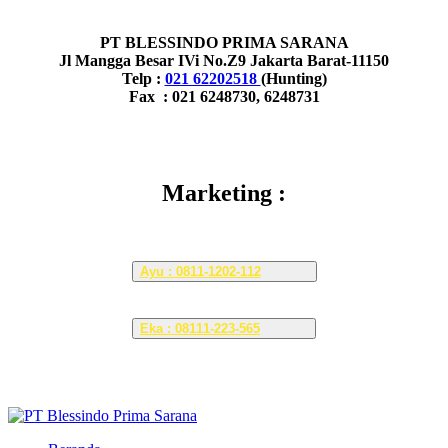
PT BLESSINDO PRIMA SARANA
Jl Mangga Besar IVi No.Z9 Jakarta Barat-11150
Telp :
021 62202518
(Hunting)
Fax : 021 6248730, 6248731
Marketing :
Ayu : 0811-1202-112
Eka : 08111-223-565