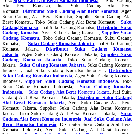
Toko
Spare Part Alat Berat Komatsu Indonesia
, Suku Cadang
Alat Berat Komatsu, Jual Suku Cadang Alat Berat
Komatsu,
Distributor Suku Cadang Alat Berat Komatsu
, Agen
Suku Cadang Alat Berat Komatsu, Supplier Suku Cadang Alat
Berat Komatsu, Toko Suku Cadang Alat Berat Komatsu,
Suku
Cadang Komatsu
, Jual Suku Cadang Komatsu,
Distributor Suku
Cadang Komatsu
, Agen Suku Cadang Komatsu,
Supplier Suku
Cadang Komatsu
, Toko Suku Cadang Komatsu, Suku Cadang
Komatsu,
Suku Cadang Komatsu Jakarta
,
Jual Suku Cadang
Komatsu Jakarta,
Distributor Suku Cadang Komatsu
Jakarta
,
Agen Suku Cadang Komatsu Jakarta,
Supplier Suku
Cadang Komatsu Jakarta
, Toko Suku Cadang Komatsu
Jakarta,
Suku Cadang Komatsu Jakarta
,
Suku Cadang Komatsu
Indonesia, Jual Suku Cadang Komatsu Indonesia,
Distributor
Suku Cadang Komatsu Indonesia
, Agen Suku Cadang Komatsu
Indonesia,
Supplier Suku Cadang Komatsu Indonesia
, Toko
Suku Cadang Komatsu Indonesia,
Suku Cadang Komatsu
Indonesia
,
Suku Cadang Alat Berat Komatsu Jakarta
, Jual Suku
Cadang Alat Berat Komatsu Jakarta,
Distributor Suku Cadang
Alat Berat Komatsu Jakarta
, Agen Suku Cadang Alat Berat
Komatsu Jakarta, Supplier Suku Cadang Alat Berat Komatsu
Jakarta, Toko Suku Cadang Alat Berat Komatsu Jakarta,
Suku
Cadang Alat Berat Komatsu Indonesia
,
Jual Suku Cadang Alat
Berat Komatsu Indonesia
, Distributor Suku Cadang Alat Berat
Komatsu Indonesia, Agen Suku Cadang Alat Berat Komatsu