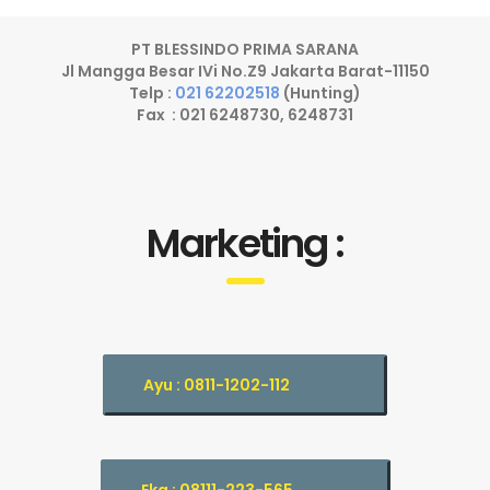
PT BLESSINDO PRIMA SARANA
Jl Mangga Besar IVi No.Z9 Jakarta Barat-11150
Telp :
021 62202518
(Hunting)
Fax : 021 6248730, 6248731
Marketing :
Ayu : 0811-1202-112