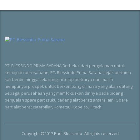
PT. BLESSINDO PRIMA SARANA Berbekal dari pengalaman untuk
kemajuan perusahaan, PT. Blessindo Prima Sarana sejak pertama
kali berdiri hingga sekarang ini tetap berkarya dan masih
mempunyai prospek untuk berkembang di masa yang akan datang.
Sebagai perusahaan yang memfokuskan dirinya pada bidang
penjualan spare part (suku cadang alat berat) antara lain : Spare
part alat berat caterpillar, Komatsu, Kobelco, Hitachi
Copyright ©2017 Radi Blessindo -All rights reserved