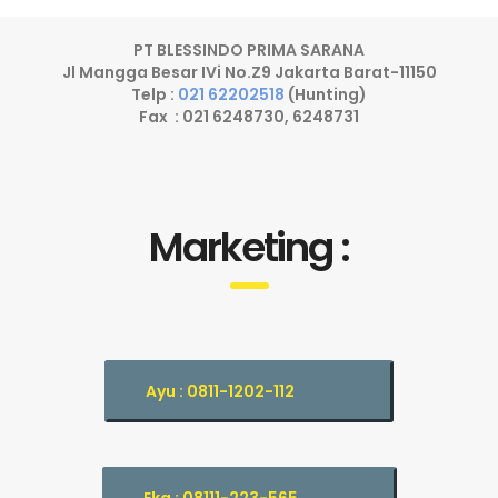
PT BLESSINDO PRIMA SARANA
Jl Mangga Besar IVi No.Z9 Jakarta Barat-11150
Telp :
021 62202518
(Hunting)
Fax : 021 6248730, 6248731
Marketing :
Ayu : 0811-1202-112