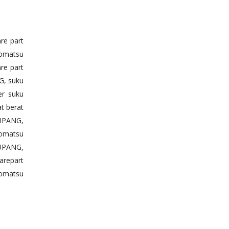
re part
komatsu
re part
G, suku
er suku
t berat
KUPANG,
komatsu
KUPANG,
arepart
komatsu