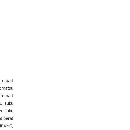
re part
komatsu
re part
G, suku
er suku
t berat
KUPANG,