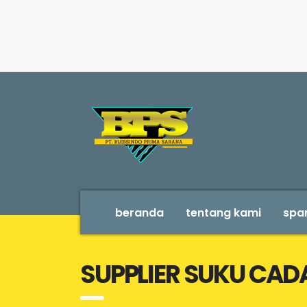
beranda
tentang kami
spar
SUPPLIER SUKU CA