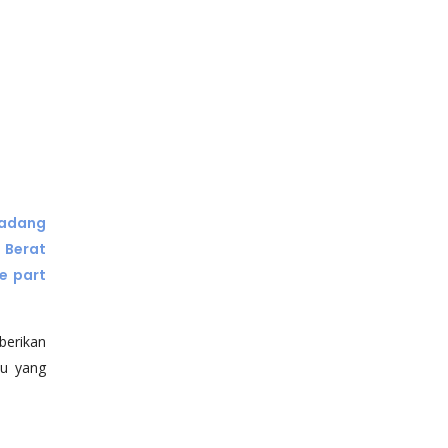
Cadang
 Berat
e part
berikan
tu yang