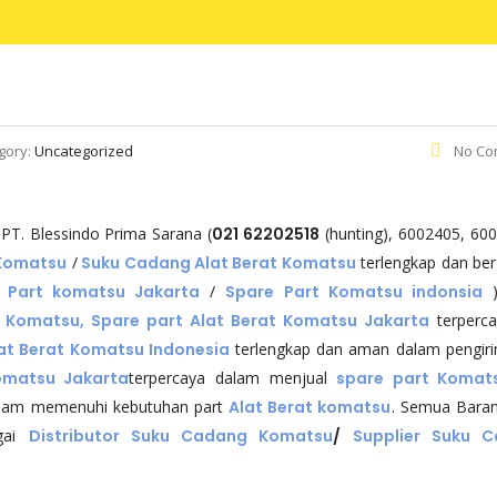
gory:
Uncategorized
No Co
PT. Blessindo Prima Sarana (
021 62202518
(hunting), 6002405, 60
 Komatsu
/
Suku Cadang Alat Berat Komatsu
terlengkap dan ber
 Part komatsu Jakarta
/
Spare Part Komatsu indonsia
)
 Komatsu, Spare part Alat Berat Komatsu Jakarta
terperc
lat Berat Komatsu Indonesia
terlengkap dan aman dalam pengir
matsu Jakarta
terpercaya dalam menjual
spare part Komat
lam memenuhi kebutuhan part
Alat Berat komatsu
. Semua Bara
agai
Distributor Suku Cadang Komatsu
/
Supplier Suku 