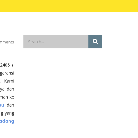
mments
02406 )
garansi
. Kami
aya dan
iman ke
su
dan
ng yang
Cadang