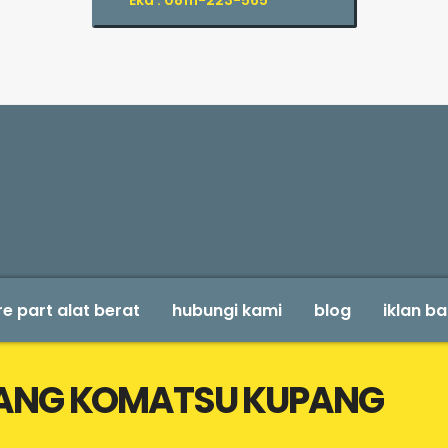
Eka : 08111-223-565
e part alat berat
hubungi kami
blog
iklan ba
DANG KOMATSU KUPANG