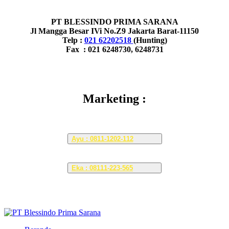
PT BLESSINDO PRIMA SARANA
Jl Mangga Besar IVi No.Z9 Jakarta Barat-11150
Telp :
021 62202518
(Hunting)
Fax : 021 6248730, 6248731
Marketing :
Ayu : 0811-1202-112
Eka : 08111-223-565