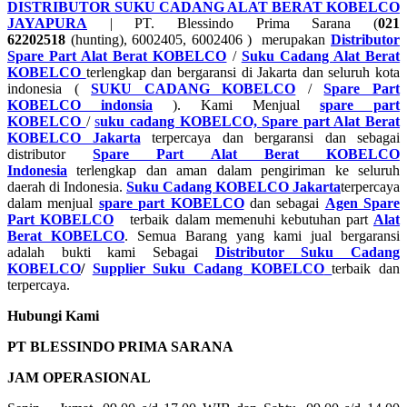
DISTRIBUTOR SUKU CADANG ALAT BERAT KOBELCO
JAYAPURA
| PT. Blessindo Prima Sarana (
021
62202518
(hunting), 6002405, 6002406 ) merupakan
Distributor
Spare Part Alat Berat KOBELCO
/
Suku Cadang Alat Berat
KOBELCO
terlengkap dan bergaransi di Jakarta dan seluruh kota
indonesia (
SUKU CADANG KOBELCO
/
Spare Part
KOBELCO indonsia
). Kami Menjual
spare part
KOBELCO
/
s
uku cadang KOBELCO, Spare part Alat Berat
KOBELCO Jakarta
terpercaya dan bergaransi dan sebagai
distributor
Spare Part Alat Berat KOBELCO
Indonesia
terlengkap dan aman dalam pengiriman ke seluruh
daerah di Indonesia.
Suku Cadang KOBELCO Jakarta
terpercaya
dalam menjual
spare part KOBELCO
dan sebagai
Agen Spare
Part KOBELCO
terbaik dalam memenuhi kebutuhan part
Alat
Berat KOBELCO
. Semua Barang yang kami jual bergaransi
adalah bukti kami Sebagai
Distributor Suku Cadang
KOBELCO
/
Supplier Suku Cadang KOBELCO
terbaik dan
terpercaya.
Hubungi Kami
PT BLESSINDO PRIMA SARANA
JAM OPERASIONAL