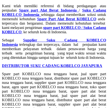
Kami telah memiliki referensi di bidang perdagangan atau
penjualan
Spare part Alat Berat Indonesia
/
Suku Cadang
KOBELCO Indonesia
sehingga dapat memberikan solusi untuk
memenuhi kebutuhan
Spare Part Alat Berat KOBELCO
anda
terpercaya dan bergaransi. Dalam memenuhi kebutuhan tersebut
kami melayani pengiriman
spare part KOBELCO
/
Suku Cadang
KOBELCO
ke seluruh kota di Indonesia.
Sebagai
Supplier Suku Cadang KOBELCO
Indonesia
terlengkap dan terpercaya, dalam hal penjualan kami
memberikan pelayanan terbaik dalam penawaran harga yang
terbaik serta pengiriman barang yang tepat waktu sesuai waktu
yang ditentukan hingga sampai tujuan ke seluruh kota di Indonesia.
DISTRIBUTOR SUKU CADANG KOBELCO JAYAPURA
Spare part KOBELCO nusa tenggara barat, jual spare part
KOBELCO nusa tenggara barat, distributor spare part KOBELCO
nusa tenggara barat, supplier spare part KOBELCO nusa tenggara
barat, agen spare part KOBELCO nusa tenggara barat, toko spare
part KOBELCO nusa tenggara barat, spare part alat berat
KOBELCO nusa tenggara barat, jual spare part alat berat
KOBELCO nusa tenggara barat, distributor spare part alat berat
KOBELCO nusa tenggara barat, supplier spare part alat berat