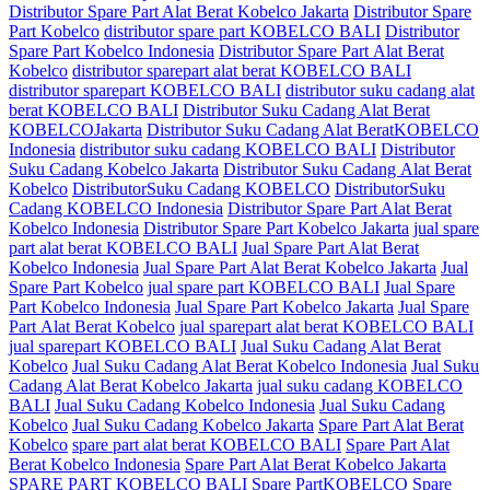
Distributor Spare Part Alat Berat Kobelco Jakarta
Distributor Spare
Part Kobelco
distributor spare part KOBELCO BALI
Distributor
Spare Part Kobelco Indonesia
Distributor Spare Part Alat Berat
Kobelco
distributor sparepart alat berat KOBELCO BALI
distributor sparepart KOBELCO BALI
distributor suku cadang alat
berat KOBELCO BALI
Distributor Suku Cadang Alat Berat
KOBELCOJakarta
Distributor Suku Cadang Alat BeratKOBELCO
Indonesia
distributor suku cadang KOBELCO BALI
Distributor
Suku Cadang Kobelco Jakarta
Distributor Suku Cadang Alat Berat
Kobelco
DistributorSuku Cadang KOBELCO
DistributorSuku
Cadang KOBELCO Indonesia
Distributor Spare Part Alat Berat
Kobelco Indonesia
Distributor Spare Part Kobelco Jakarta
jual spare
part alat berat KOBELCO BALI
Jual Spare Part Alat Berat
Kobelco Indonesia
Jual Spare Part Alat Berat Kobelco Jakarta
Jual
Spare Part Kobelco
jual spare part KOBELCO BALI
Jual Spare
Part Kobelco Indonesia
Jual Spare Part Kobelco Jakarta
Jual Spare
Part Alat Berat Kobelco
jual sparepart alat berat KOBELCO BALI
jual sparepart KOBELCO BALI
Jual Suku Cadang Alat Berat
Kobelco
Jual Suku Cadang Alat Berat Kobelco Indonesia
Jual Suku
Cadang Alat Berat Kobelco Jakarta
jual suku cadang KOBELCO
BALI
Jual Suku Cadang Kobelco Indonesia
Jual Suku Cadang
Kobelco
Jual Suku Cadang Kobelco Jakarta
Spare Part Alat Berat
Kobelco
spare part alat berat KOBELCO BALI
Spare Part Alat
Berat Kobelco Indonesia
Spare Part Alat Berat Kobelco Jakarta
SPARE PART KOBELCO BALI
Spare PartKOBELCO
Spare