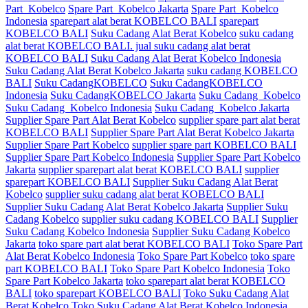
Part Kobelco
Spare Part Kobelco Jakarta
Spare Part Kobelco
Indonesia
sparepart alat berat KOBELCO BALI
sparepart
KOBELCO BALI
Suku Cadang Alat Berat Kobelco
suku cadang
alat berat KOBELCO BALI. jual suku cadang alat berat
KOBELCO BALI
Suku Cadang Alat Berat Kobelco Indonesia
Suku Cadang Alat Berat Kobelco Jakarta
suku cadang KOBELCO
BALI
Suku CadangKOBELCO
Suku CadangKOBELCO
Indonesia
Suku CadangKOBELCO Jakarta
Suku Cadang Kobelco
Suku Cadang Kobelco Indonesia
Suku Cadang Kobelco Jakarta
Supplier Spare Part Alat Berat Kobelco
supplier spare part alat berat
KOBELCO BALI
Supplier Spare Part Alat Berat Kobelco Jakarta
Supplier Spare Part Kobelco
supplier spare part KOBELCO BALI
Supplier Spare Part Kobelco Indonesia
Supplier Spare Part Kobelco
Jakarta
supplier sparepart alat berat KOBELCO BALI
supplier
sparepart KOBELCO BALI
Supplier Suku Cadang Alat Berat
Kobelco
supplier suku cadang alat berat KOBELCO BALI
Supplier Suku Cadang Alat Berat Kobelco Jakarta
Supplier Suku
Cadang Kobelco
supplier suku cadang KOBELCO BALI
Supplier
Suku Cadang Kobelco Indonesia
Supplier Suku Cadang Kobelco
Jakarta
toko spare part alat berat KOBELCO BALI
Toko Spare Part
Alat Berat Kobelco Indonesia
Toko Spare Part Kobelco
toko spare
part KOBELCO BALI
Toko Spare Part Kobelco Indonesia
Toko
Spare Part Kobelco Jakarta
toko sparepart alat berat KOBELCO
BALI
toko sparepart KOBELCO BALI
Toko Suku Cadang Alat
Berat Kobelco
Toko Suku Cadang Alat Berat Kobelco Indonesia