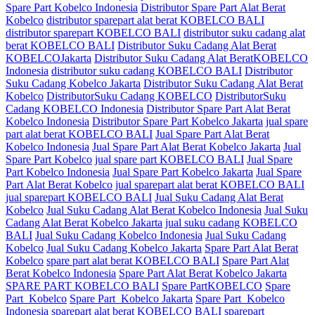
Spare Part Kobelco Indonesia
Distributor Spare Part Alat Berat
Kobelco
distributor sparepart alat berat KOBELCO BALI
distributor sparepart KOBELCO BALI
distributor suku cadang alat
berat KOBELCO BALI
Distributor Suku Cadang Alat Berat
KOBELCOJakarta
Distributor Suku Cadang Alat BeratKOBELCO
Indonesia
distributor suku cadang KOBELCO BALI
Distributor
Suku Cadang Kobelco Jakarta
Distributor Suku Cadang Alat Berat
Kobelco
DistributorSuku Cadang KOBELCO
DistributorSuku
Cadang KOBELCO Indonesia
Distributor Spare Part Alat Berat
Kobelco Indonesia
Distributor Spare Part Kobelco Jakarta
jual spare
part alat berat KOBELCO BALI
Jual Spare Part Alat Berat
Kobelco Indonesia
Jual Spare Part Alat Berat Kobelco Jakarta
Jual
Spare Part Kobelco
jual spare part KOBELCO BALI
Jual Spare
Part Kobelco Indonesia
Jual Spare Part Kobelco Jakarta
Jual Spare
Part Alat Berat Kobelco
jual sparepart alat berat KOBELCO BALI
jual sparepart KOBELCO BALI
Jual Suku Cadang Alat Berat
Kobelco
Jual Suku Cadang Alat Berat Kobelco Indonesia
Jual Suku
Cadang Alat Berat Kobelco Jakarta
jual suku cadang KOBELCO
BALI
Jual Suku Cadang Kobelco Indonesia
Jual Suku Cadang
Kobelco
Jual Suku Cadang Kobelco Jakarta
Spare Part Alat Berat
Kobelco
spare part alat berat KOBELCO BALI
Spare Part Alat
Berat Kobelco Indonesia
Spare Part Alat Berat Kobelco Jakarta
SPARE PART KOBELCO BALI
Spare PartKOBELCO
Spare
Part Kobelco
Spare Part Kobelco Jakarta
Spare Part Kobelco
Indonesia
sparepart alat berat KOBELCO BALI
sparepart