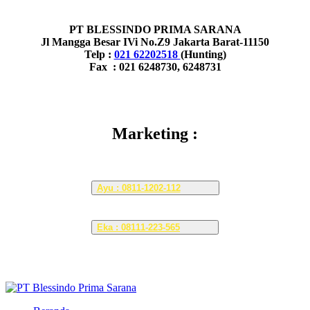
PT BLESSINDO PRIMA SARANA
Jl Mangga Besar IVi No.Z9 Jakarta Barat-11150
Telp :
021 62202518
(Hunting)
Fax : 021 6248730, 6248731
Marketing :
Ayu : 0811-1202-112
Eka : 08111-223-565