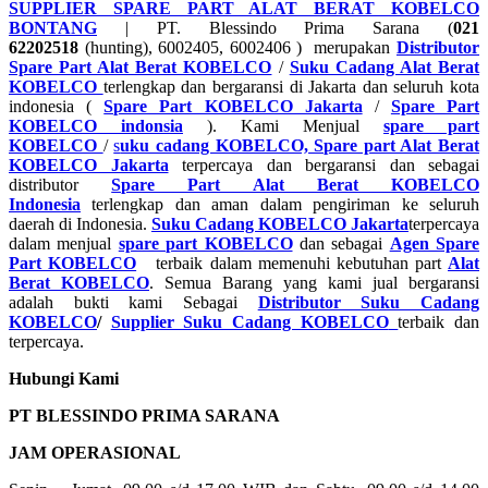
SUPPLIER SPARE PART ALAT BERAT KOBELCO
BONTANG
| PT. Blessindo Prima Sarana (
021
62202518
(hunting), 6002405, 6002406 ) merupakan
Distributor
Spare Part Alat Berat KOBELCO
/
Suku Cadang Alat Berat
KOBELCO
terlengkap dan bergaransi di Jakarta dan seluruh kota
indonesia (
Spare Part KOBELCO Jakarta
/
Spare Part
KOBELCO indonsia
). Kami Menjual
spare part
KOBELCO
/
s
uku cadang KOBELCO, Spare part Alat Berat
KOBELCO Jakarta
terpercaya dan bergaransi dan sebagai
distributor
Spare Part Alat Berat KOBELCO
Indonesia
terlengkap dan aman dalam pengiriman ke seluruh
daerah di Indonesia.
Suku Cadang KOBELCO Jakarta
terpercaya
dalam menjual
spare part KOBELCO
dan sebagai
Agen Spare
Part KOBELCO
terbaik dalam memenuhi kebutuhan part
Alat
Berat KOBELCO
. Semua Barang yang kami jual bergaransi
adalah bukti kami Sebagai
Distributor Suku Cadang
KOBELCO
/
Supplier Suku Cadang KOBELCO
terbaik dan
terpercaya.
Hubungi Kami
PT BLESSINDO PRIMA SARANA
JAM OPERASIONAL