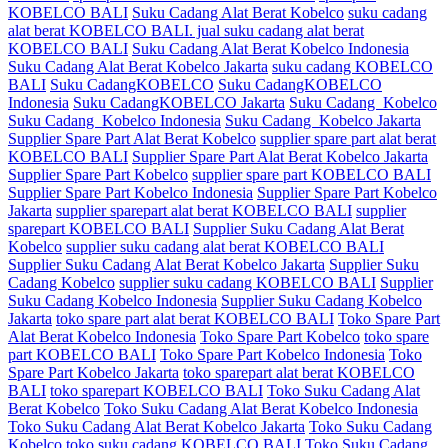
KOBELCO BALI
Suku Cadang Alat Berat Kobelco
suku cadang
alat berat KOBELCO BALI. jual suku cadang alat berat
KOBELCO BALI
Suku Cadang Alat Berat Kobelco Indonesia
Suku Cadang Alat Berat Kobelco Jakarta
suku cadang KOBELCO
BALI
Suku CadangKOBELCO
Suku CadangKOBELCO
Indonesia
Suku CadangKOBELCO Jakarta
Suku Cadang Kobelco
Suku Cadang Kobelco Indonesia
Suku Cadang Kobelco Jakarta
Supplier Spare Part Alat Berat Kobelco
supplier spare part alat berat
KOBELCO BALI
Supplier Spare Part Alat Berat Kobelco Jakarta
Supplier Spare Part Kobelco
supplier spare part KOBELCO BALI
Supplier Spare Part Kobelco Indonesia
Supplier Spare Part Kobelco
Jakarta
supplier sparepart alat berat KOBELCO BALI
supplier
sparepart KOBELCO BALI
Supplier Suku Cadang Alat Berat
Kobelco
supplier suku cadang alat berat KOBELCO BALI
Supplier Suku Cadang Alat Berat Kobelco Jakarta
Supplier Suku
Cadang Kobelco
supplier suku cadang KOBELCO BALI
Supplier
Suku Cadang Kobelco Indonesia
Supplier Suku Cadang Kobelco
Jakarta
toko spare part alat berat KOBELCO BALI
Toko Spare Part
Alat Berat Kobelco Indonesia
Toko Spare Part Kobelco
toko spare
part KOBELCO BALI
Toko Spare Part Kobelco Indonesia
Toko
Spare Part Kobelco Jakarta
toko sparepart alat berat KOBELCO
BALI
toko sparepart KOBELCO BALI
Toko Suku Cadang Alat
Berat Kobelco
Toko Suku Cadang Alat Berat Kobelco Indonesia
Toko Suku Cadang Alat Berat Kobelco Jakarta
Toko Suku Cadang
Kobelco
toko suku cadang KOBELCO BALI
Toko Suku Cadang