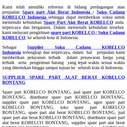
Kami telah memiliki referensi di bidang perdagangan atau
penjualan
Spare part Alat Berat Indonesia
/
Suku Cadang
KOBELCO Indonesia
sehingga dapat memberikan solusi untuk
memenuhi kebutuhan
Spare Part Alat Berat KOBELCO
anda
terpercaya dan bergaransi. Dalam memenuhi kebutuhan tersebut
kami melayani pengiriman
spare part KOBELCO
/
Suku Cadang
KOBELCO
ke seluruh kota di Indonesia.
Sebagai
Supplier Suku Cadang KOBELCO
Indonesia
terlengkap dan terpercaya, dalam hal penjualan kami
memberikan pelayanan terbaik dalam penawaran harga yang
terbaik serta pengiriman barang yang tepat waktu sesuai waktu
yang ditentukan hingga sampai tujuan ke seluruh kota di Indonesia.
SUPPLIER SPARE PART ALAT BERAT KOBELCO
BONTANG
Spare part KOBELCO BONTANG, jual spare part KOBELCO
BONTANG, distributor spare part KOBELCO BONTANG,
supplier spare part KOBELCO BONTANG, agen spare part
KOBELCO BONTANG, toko spare part KOBELCO
BONTANG, spare part alat berat KOBELCO BONTANG, jual
spare part alat berat KOBELCO BONTANG, distributor spare part
alat berat KOBELCO BONTANG, supplier spare part alat berat